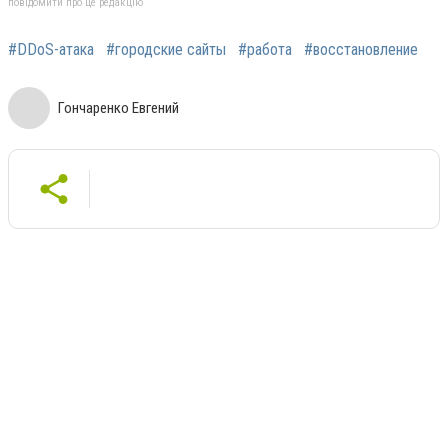
повідомити про це редакцію
#DDoS-атака
#городские сайты
#работа
#восстановление
Гончаренко Евгений