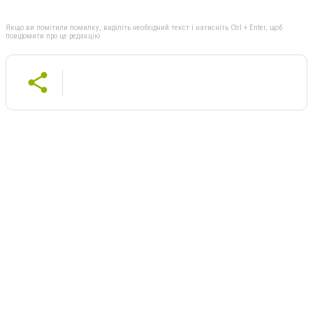
Якщо ви помітили помилку, виділіть необхідний текст і натисніть Ctrl + Enter, щоб
повідомити про це редакцію