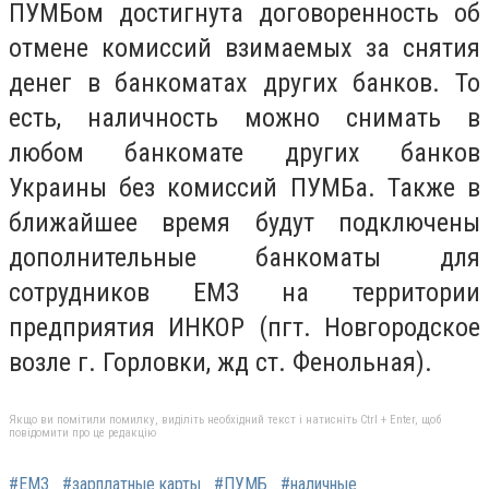
ПУМБом достигнута договоренность об
отмене комиссий взимаемых за снятия
денег в банкоматах других банков. То
есть, наличность можно снимать в
любом банкомате других банков
Украины без комиссий ПУМБа. Также в
ближайшее время будут подключены
дополнительные банкоматы для
сотрудников ЕМЗ на территории
предприятия ИНКОР (пгт. Новгородское
возле г. Горловки, жд ст. Фенольная).
Якщо ви помітили помилку, виділіть необхідний текст і натисніть Ctrl + Enter, щоб
повідомити про це редакцію
#ЕМЗ
#зарплатные карты
#ПУМБ
#наличные