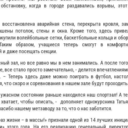
обстановку, когда в городе раздавались взрывы, это
 восстановлена аварийная стена, перекрыта кровля, за
шены потолок, стены и окна. Кроме того, здесь приве
закупили волейбольные сетки, баскетбольные кольца и обо
 Таким образом, учащиеся теперь смогут в комфорт
й и даже посещать секции.
ный зал, но все равно мы в нем занимались. А после того
е, все стало просто замечательно, - делится впечатлениям
. – Теперь здесь даже можно поиграть в футбол, насто
, что скоро и соревнования в нашем зале будут проходить
м ужасном состоянии раньше находился наш спортзал! А те
 хватает, чтобы описать, - дополняет однокурсника Татья
асибо нашему метзаводу за то, что о нас заботится.
аз жизни – в массы!» признали одной из 14 лучших иници
и» этого года. На его реализацию генеральный директо