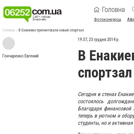
Головна
Фотоконкурсы
Афі
Головна
В Енакиево презентовали новый спортзал
19:37, 23 грудня 2014 р.
В Енакие
Гончаренко Евгений
спортзал
Сегодня в стенах Енаки
состоялось долгождан
Благодаря финансовой 
теперь в уютном и обо
студенты, но и активна