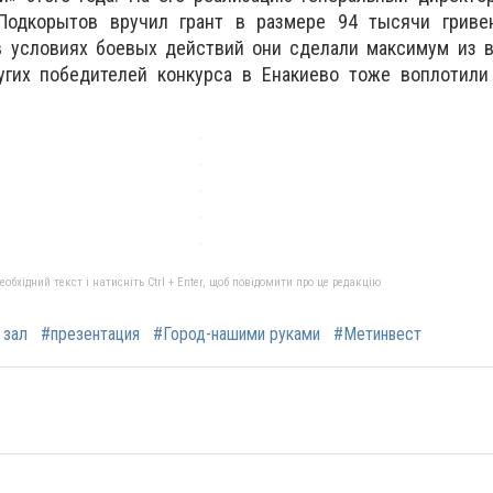
Подкорытов вручил грант в размере 94 тысячи гриве
 в условиях боевых действий они сделали максимум из 
угих победителей конкурса в Енакиево тоже воплотили
бхідний текст і натисніть Ctrl + Enter, щоб повідомити про це редакцію
 зал
#презентация
#Город-нашими руками
#Метинвест