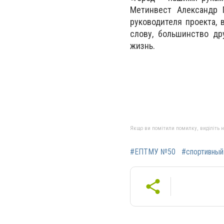
Метинвест Александр 
руководителя проекта,
слову, большинство др
жизнь.
Якщо ви помітили помилку, виділіть нео
#ЕПТМУ №50
#спортивный