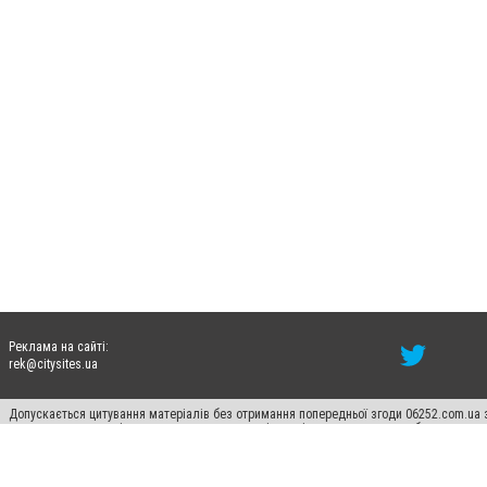
Реклама на сайті:
rek@citysites.ua
Допускається цитування матеріалів без отримання попередньої згоди 06252.com.ua з
пошукових систем гіперпосилання на цитовані статті не нижче другого абзацу в тек
Матеріали з плашками "Новини компаній", "Промо", "Партнерський матеріал", "Партнер