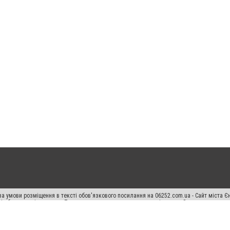
а умови розміщення в тексті обов'язкового посилання на 06252.com.ua - Сайт міста Є
сті або в якості джерела. Порушення виняткових прав переслідується Законом.
ський спецпроєкт", "Політичні новини", "Пресреліз", "PR", "Офіційно", "Політична рек