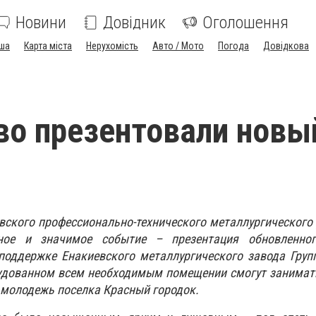
Новини
Довідник
Оголошення
ша
Карта міста
Нерухомість
Авто / Мото
Погода
Довідкова
во презентовали новы
евского профессионально-технического металлургическог
ное и значимое событие – презентация обновленног
поддержке Енакиевского металлургического завода Груп
рудованном всем необходимым помещении смогут занимат
я молодежь поселка Красный городок.