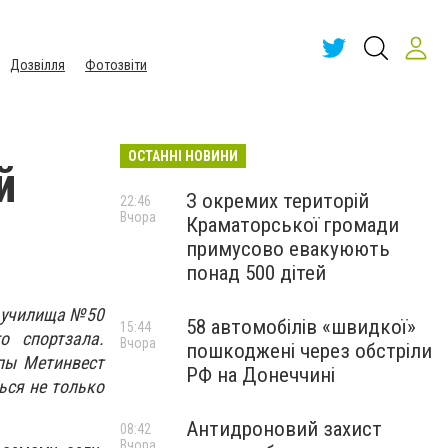
Дозвілля
Фотозвіти
ОСТАННІ НОВИНИ
й
З окремих територій
22:46
Вчора
Краматорської громади
примусово евакуюють
понад 500 дітей
о училища №50
58 автомобілів «швидкої»
15:44
о спортзала.
Вчора
пошкоджені через обстріли
пы Метинвест
РФ на Донеччині
ься не только
Антидроновий захист
08:42
Вчора