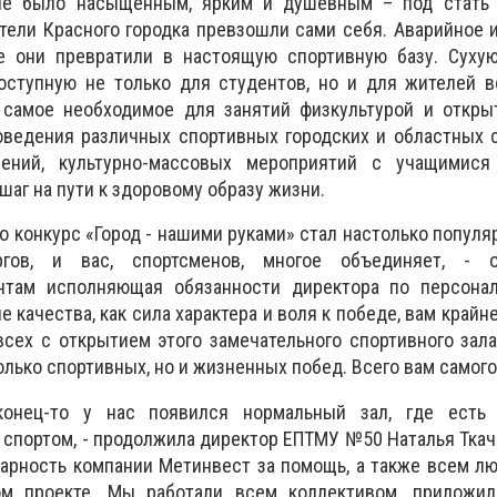
ие было насыщенным, ярким и душевным – под стать 
ели Красного городка превзошли сами себя. Аварийное 
 они превратили в настоящую спортивную базу. Сухую
оступную не только для студентов, но и для жителей в
 самое необходимое для занятий физкультурой и открыт
оведения различных спортивных городских и областных 
лений, культурно-массовых мероприятий с учащимис
шаг на пути к здоровому образу жизни.
то конкурс «Город - нашими руками» стал настолько попул
ргов, и вас, спортсменов, многое объединяет, - 
нтам исполняющая обязанности директора по персона
ие качества, как сила характера и воля к победе, вам край
всех с открытием этого замечательного спортивного за
олько спортивных, но и жизненных побед. Всего вам самог
конец-то у нас появился нормальный зал, где есть
 спортом, - продолжила директор ЕПТМУ №50 Наталья Ткаче
арность компании Метинвест за помощь, а также всем л
ом проекте. Мы работали всем коллективом, приложил