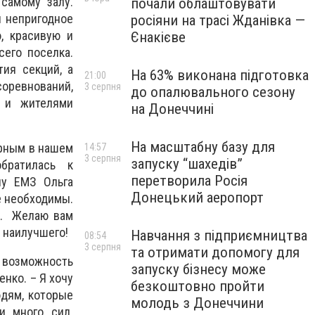
самому залу.
почали облаштовувати
и непригодное
росіяни на трасі Жданівка —
, красивую и
Єнакієве
сего поселка.
ия секций, а
На 63% виконана підготовка
21:00
соревнований,
3 серпня
до опалювального сезону
я и жителями
на Донеччині
На масштабну базу для
ярным в нашем
14:57
3 серпня
запуску “шахедів”
обратилась к
перетворила Росія
лу ЕМЗ Ольга
Донецький аеропорт
не необходимы.
ла. Желаю вам
о наилучшего!
Навчання з підприємництва
08:54
3 серпня
та отримати допомогу для
 возможность
запуску бізнесу може
нко. – Я хочу
безкоштовно пройти
юдям, которые
молодь з Донеччини
и много сил.