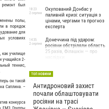
т ремонт был
Окупований Донбас у
18:23
2 серпня
паливній кризі: ситуація з
менены полы,
цінами, чергами та прогноз
ли в порядок
експерта
рудование для
ных условиях
Донеччина під ударом:
14:35
2 серпня
росіяни обстріляли область
25 разів, Філашкін — про
, как училище
наслідки
и учащийся 2-
льный теннис,
.
ТОП НОВИНИ
перь он такой
Антидроновий захист
на Саплина. –
почали облаштовувати
росіяни на трасі
атив конкурса
р ЕМЗ Группы