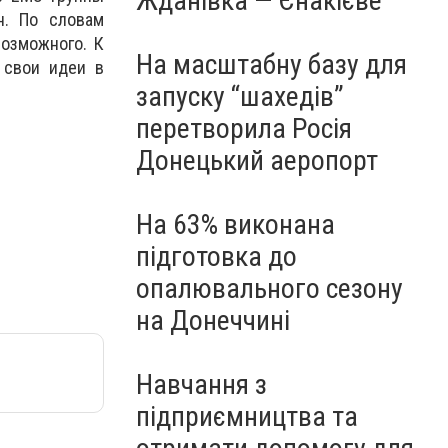
Жданівка — Єнакієве
н. По словам
возможного. К
На масштабну базу для
 свои идеи в
запуску “шахедів”
перетворила Росія
Донецький аеропорт
На 63% виконана
підготовка до
опалювального сезону
на Донеччині
Навчання з
підприємництва та