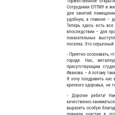
Торжественное открыт
Сотрудники ЕПТМУ и жит
для занятий помещение
удобную, а главное – д
Теперь здесь есть все
впоследствии – для пр
показательных выступ
поселка. Это серьезный 
- Приятно осознавать, ч
городе. Нас, металлу
присутствующим студе
Иванова. – А потому так
Я хочу поздравить нас 
крепкого здоровья, не т
- Дорогие ребята! На
качественно заниматься
выразить особую благод
приняли участие в эт