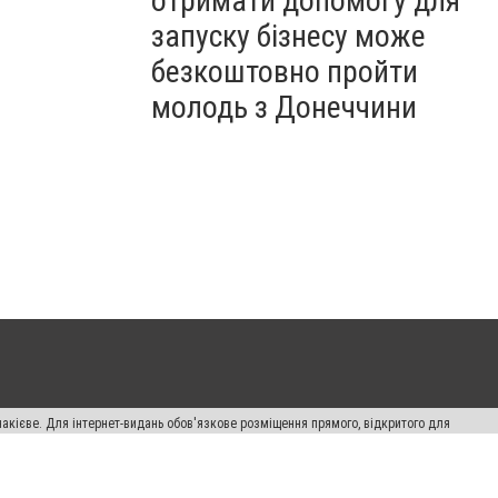
отримати допомогу для
запуску бізнесу може
безкоштовно пройти
молодь з Донеччини
накієве. Для інтернет-видань обов'язкове розміщення прямого, відкритого для
лама" публікуються на правах реклами.