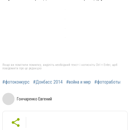
Якщо ви помітили помилку, виділіть необхідний текст і натисніть Ctrl + Enter, щоб
повідомити про це редакцію
#фотоконкурс
#Донбасс 2014
#война и мир
#фотоработы
Гончаренко Евгений