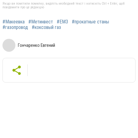
Якщо ви помітили помилку, виділіть необхідний текст і натисніть Ctrl + Enter, щоб
повідомити про це редакцію
#Макеевка
#Метинвест
#ЕМЗ
#прокатные станы
#газопровод
#коксовый газ
Гончаренко Евгений