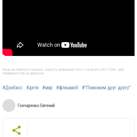
Якщо ви помітили помилку, виділіть необхідний текст і натисніть Ctrl + Enter, щоб
повідомити про це редакцію
#Донбасс
#дети
#мир
#флешмоб
#"Поможем друг другу"
Гончаренко Евгений