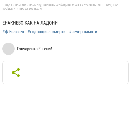
Якщо ви помітили помилку, виділіть необхідний текст і натисніть Ctrl + Enter, щоб
повідомити про це редакцію
ЕНАКИЕВО КАК НА ЛАДОНИ
#Ф.Енакиев
#годовщина смерти
#вечер памяти
Гончаренко Евгений