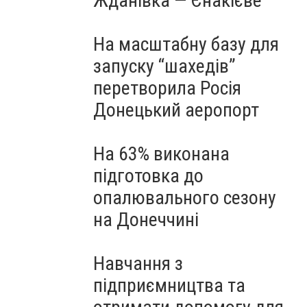
Жданівка — Єнакієве
На масштабну базу для
запуску “шахедів”
перетворила Росія
Донецький аеропорт
На 63% виконана
підготовка до
опалювального сезону
на Донеччині
Навчання з
підприємництва та