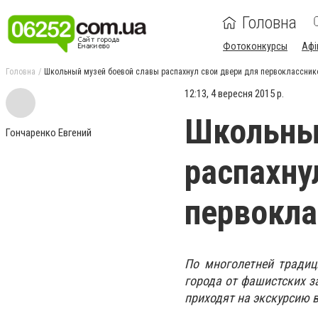
Головна
Фотоконкурсы
Афі
Головна
Школьный музей боевой славы распахнул свои двери для первоклассник
12:13, 4 вересня 2015 р.
Школьны
Гончаренко Евгений
распахну
первокла
По многолетней традиц
города от фашистских з
приходят на экскурсию 