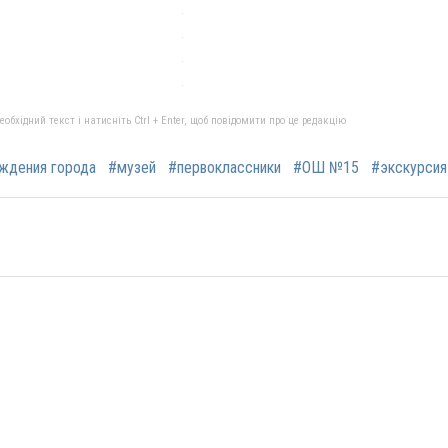
бхідний текст і натисніть Ctrl + Enter, щоб повідомити про це редакцію
ждения города
#музей
#первоклассники
#ОШ №15
#экскурсия