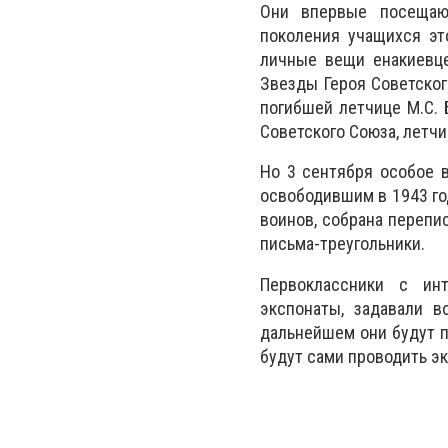
Они впервые посещают
поколения учащихся эт
личные вещи енакиевце
Звезды Героя Советско
погибшей летчице М.С. 
Советского Союза, летчи
Но 3 сентября особое 
освободившим в 1943 го
воинов, собрана перепис
письма-треугольники.
Первоклассники с инт
экспонаты, задавали 
дальнейшем они будут п
будут сами проводить 