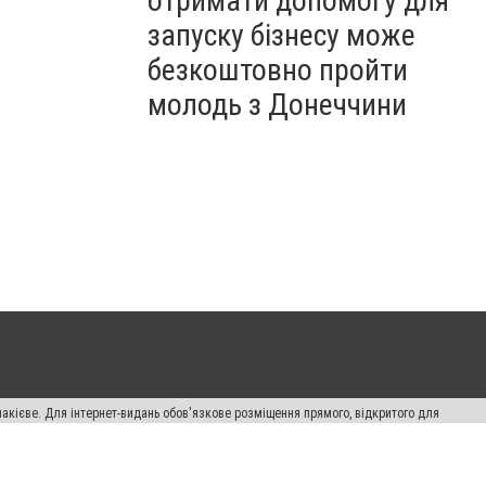
отримати допомогу для
запуску бізнесу може
безкоштовно пройти
молодь з Донеччини
накієве. Для інтернет-видань обов'язкове розміщення прямого, відкритого для
лама" публікуються на правах реклами.