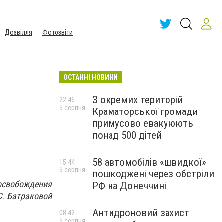
Дозвілля
Фотозвіти
ОСТАННІ НОВИНИ
ы
З окремих територій
22:46
5 серпня
Краматорської громади
примусово евакуюють
понад 500 дітей
58 автомобілів «швидкої»
15:44
5 серпня
пошкоджені через обстріли
освобождения
РФ на Донеччині
С. Батраковой
Антидроновий захист
08:42
5 серпня