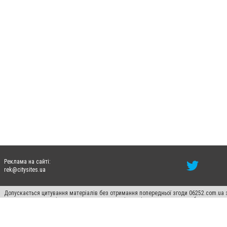
Реклама на сайті:
rek@citysites.ua
Допускається цитування матеріалів без отримання попередньої згоди 06252.com.ua з
пошукових систем гіперпосилання на цитовані статті не нижче другого абзацу в тек
Матеріали з плашками "Новини компаній", "Промо", "Партнерський матеріал", "Партнер