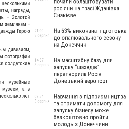
почали облаштовувати
 несколькими
росіяни на трасі Жданівка —
ты, награды,
Єнакієве
ды – Золотой
м землякам –
На 63% виконана підготовка
 дважды Герою
21:00
3 серпня
до опалювального сезону
на Донеччині
ым дивизиям,
ны фотографии
На масштабну базу для
14:57
ся солдатские
3 серпня
запуску “шахедів”
перетворила Росія
Донецький аеропорт
али музейные
 музеем, а в
несколько лет
Навчання з підприємництва
08:54
3 серпня
та отримати допомогу для
запуску бізнесу може
безкоштовно пройти
молодь з Донеччини