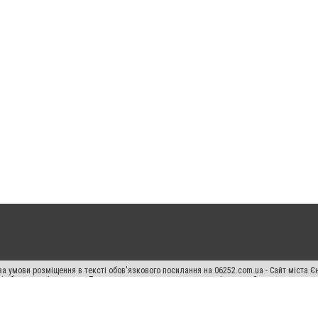
а умови розміщення в тексті обов'язкового посилання на 06252.com.ua - Сайт міста Є
сті або в якості джерела. Порушення виняткових прав переслідується Законом.
ський спецпроєкт", "Політичні новини", "Пресреліз", "PR", "Офіційно", "Політична рек