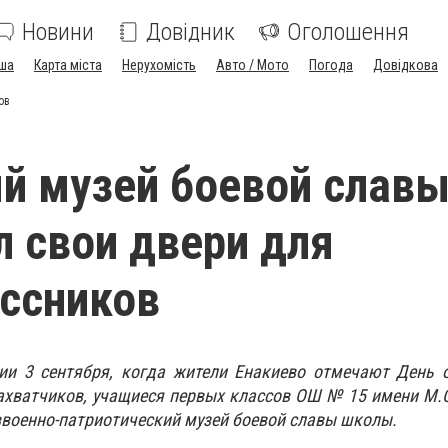
Новини
Довідник
Оголошення
ша
Карта міста
Нерухомість
Авто / Мото
Погода
Довідкова
ов
й музей боевой слав
л свои двери для
ссников
ии 3 сентября, когда жители Енакиево отмечают День 
ахватчиков, учащиеся первых классов ОШ № 15 имени М.
в
военно-патриотический музей боевой славы
школы.