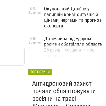
Окупований Донбас у
18:23
2 серпня
паливній кризі: ситуація з
цінами, чергами та прогноз
експерта
Донеччина під ударом:
14:35
2 серпня
росіяни обстріляли область
25 разів, Філашкін — про
наслідки
ТОП НОВИНИ
Антидроновий захист
почали облаштовувати
росіяни на трасі