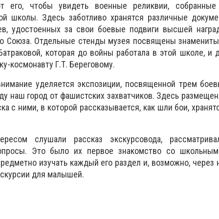
 его, чтобы увидеть военные реликвии, собранные
ой школы. Здесь заботливо хранятся различные докумен
в, удостоенных за свои боевые подвиги высшей награ
го Союза. Отдельные стенды музея посвящены знамениты
Батраковой, которая до войны работала в этой школе, и
ку-космонавту Г.Т. Береговому.
внимание уделяется экспозиции, посвященной трем боев
ду наш город от фашистских захватчиков. Здесь размеще
ка с ними, в которой рассказывается, как шли бои, хранят
ересом слушали рассказ экскурсовода, рассматрив
вопросы. Это было их первое знакомство со школьным
редметно изучать каждый его раздел и, возможно, через 
экскурсии для малышей.