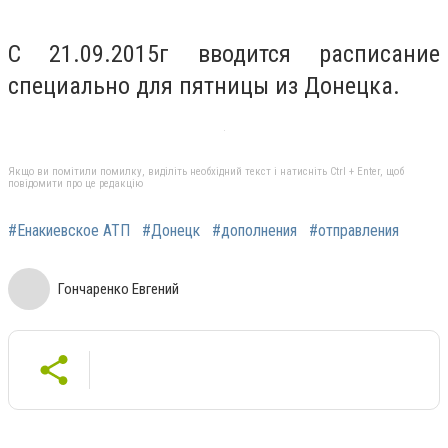
С 21.09.2015г вводится расписание
специально для пятницы из Донецка.
Якщо ви помітили помилку, виділіть необхідний текст і натисніть Ctrl + Enter, щоб
повідомити про це редакцію
#Енакиевское АТП
#Донецк
#дополнения
#отправления
Гончаренко Евгений