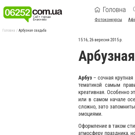
Головна
Фотоконкурсы
Афі
Головна
Арбузная свадьба
15:16, 26 вересня 2015 р.
Арбузная
Арбуз
– сочная крупная 
тематикой самым прави
креативная. Особенно эт
или в самом начале осе
сложно, зато запомнит
эмоциями.
Оформление в таком сти
атмосферу праздника, н