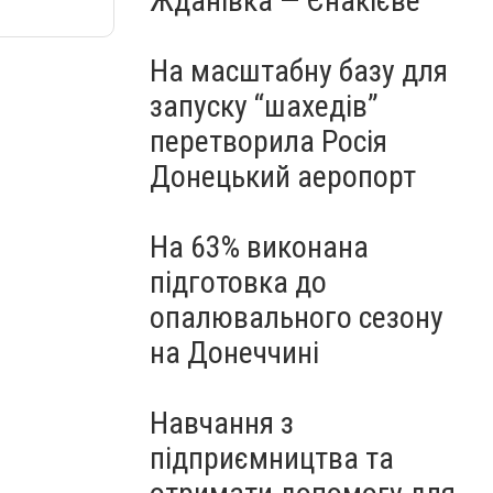
Жданівка — Єнакієве
На масштабну базу для
запуску “шахедів”
перетворила Росія
Донецький аеропорт
На 63% виконана
підготовка до
опалювального сезону
на Донеччині
Навчання з
підприємництва та