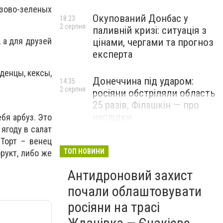
озово-зеленых
Окупований Донбас у
18:23
2 серпня
паливній кризі: ситуація з
 а для друзей
цінами, чергами та прогноз
експерта
денцы, кексы,
Донеччина під ударом:
14:35
2 серпня
росіяни обстріляли область
25 разів, Філашкін — про
наслідки
бя арбуз. Это
ягоду в салат
Торт – венец
ТОП НОВИНИ
рукт, либо же
Антидроновий захист
почали облаштовувати
росіяни на трасі