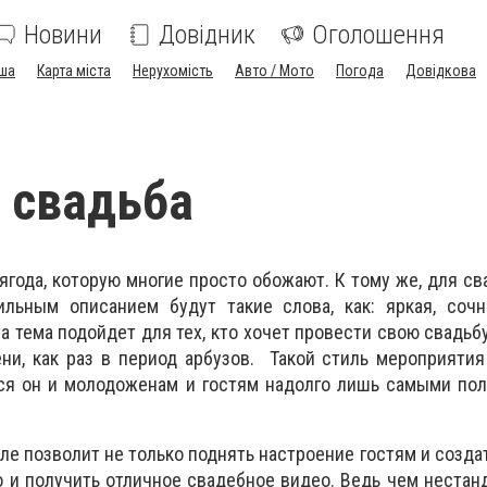
Новини
Довідник
Оголошення
ша
Карта міста
Нерухомість
Авто / Мото
Погода
Довідкова
 свадьба
ягода, которую многие просто обожают. К тому же, для св
льным описанием будут такие слова, как: яркая, сочн
а тема подойдет для тех, кто хочет провести свою свадьбу
ни, как раз в период арбузов. Такой стиль мероприяти
ься он и молодоженам и гостям надолго лишь самыми по
ле позволит не только поднять настроение гостям и созда
о и получить отличное свадебное видео. Ведь чем нестан