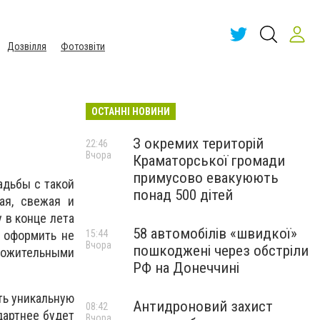
Дозвілля
Фотозвіти
ОСТАННІ НОВИНИ
З окремих територій
22:46
Вчора
Краматорської громади
примусово евакуюють
адьбы с такой
понад 500 дітей
ая, свежая и
 в конце лета
58 автомобілів «швидкої»
я оформить не
15:44
Вчора
пошкоджені через обстріли
ложительными
РФ на Донеччині
ть уникальную
Антидроновий захист
08:42
дартнее будет
Вчора