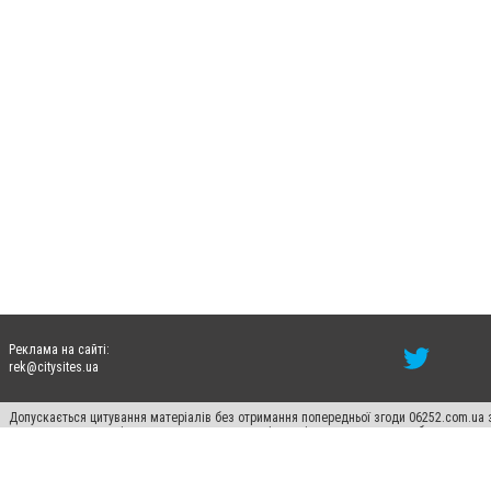
Реклама на сайті:
rek@citysites.ua
Допускається цитування матеріалів без отримання попередньої згоди 06252.com.ua з
пошукових систем гіперпосилання на цитовані статті не нижче другого абзацу в тек
Матеріали з плашками "Новини компаній", "Промо", "Партнерський матеріал", "Партнер