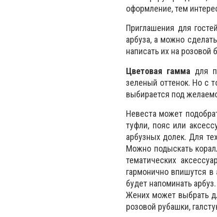
оформление, тем интере
Приглашения для госте
арбуза, а можно сделат
написать их на розовой 
Цветовая гамма
для по
зеленый оттенок. Но с т
выбирается под желаем
Невеста может подобрат
туфли, пояс или аксес
арбузных долек. Для те
Можно подыскать коралл
тематических аксессуа
гармонично впишутся в 
будет напоминать арбуз.
Жених может выбрать дл
розовой рубашки, галсту