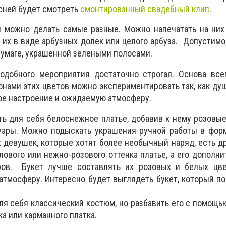
сней будет смотреть
смонтированный свадебный клип
.
й можно делать самые разные. Можно напечатать на них
ь их в виде арбузных долек или целого арбуза. Допустимо
бумаге, украшенной зелеными полосами.
добного мероприятия достаточно строгая. Основа все
онами этих цветов можно экспериментировать так, как душ
ое настроение и ожидаемую атмосферу.
ь для себя белоснежное платье, добавив к нему розовы
суары. Можно подыскать украшения ручной работы в фор
х девушек, которые хотят более необычный наряд, есть др
ового или нежно-розового оттенка платье, а его дополн
ров. Букет лучше составлять их розовых и белых цве
атмосферу. Интересно будет выглядеть букет, который п
я себя классический костюм, но разбавить его с помощь
ка или карманного платка.