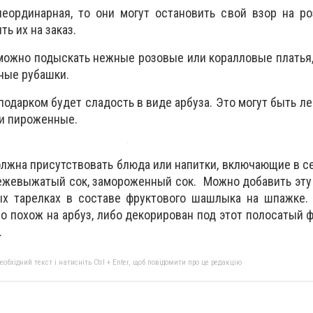
неординарная, то они могут остановить свой взор на р
ь их на заказ.
ожно подыскать нежные розовые или коралловые платья,
ные рубашки.
одарком будет сладость в виде арбуза. Это могут быть ле
и пироженные.
олжна присутствовать блюда или напитки, включающие в се
вежевыжатый сок, замороженный сок. Можно добавить эту 
ых тарелках в составе фруктового шашлыка на шпажке. 
о похож на арбуз, либо декорирован под этот полосатый ф
.
бхідний текст і натисніть Ctrl + Enter, щоб повідомити про це редакцію