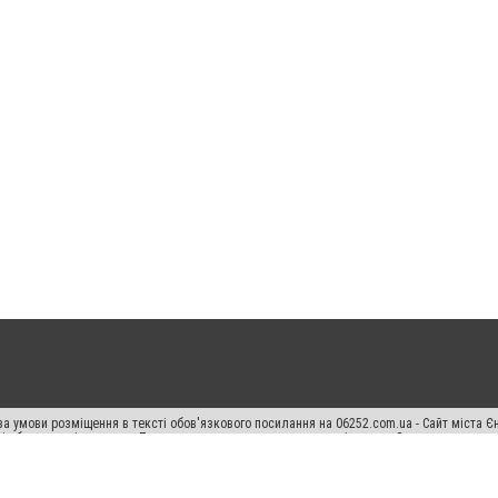
а умови розміщення в тексті обов'язкового посилання на 06252.com.ua - Сайт міста Є
сті або в якості джерела. Порушення виняткових прав переслідується Законом.
ський спецпроєкт", "Політичні новини", "Пресреліз", "PR", "Офіційно", "Політична рек