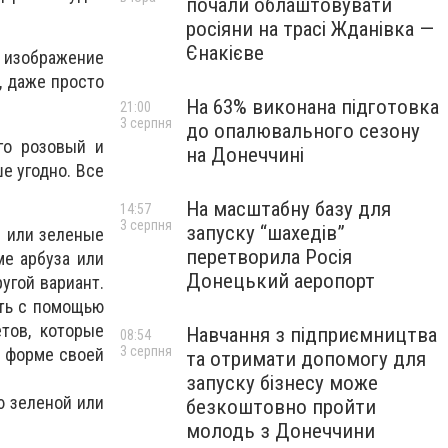
почали облаштовувати
росіяни на трасі Жданівка —
Єнакієве
 изображение
, даже просто
На 63% виконана підготовка
21:00
3 серпня
до опалювального сезону
го розовый и
на Донеччині
е угодно. Все
На масштабну базу для
14:57
3 серпня
запуску “шахедів”
е или зеленые
перетворила Росія
ме арбуза или
Донецький аеропорт
угой вариант.
ить с помощью
тов, которые
Навчання з підприємництва
08:54
3 серпня
о форме своей
та отримати допомогу для
запуску бізнесу може
ю зеленой или
безкоштовно пройти
молодь з Донеччини