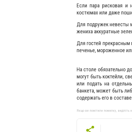
Если пара рисковая и 
костюмах или даже пошит
Для подружек невесты м
жениха аккуратные зеле
Для гостей прекрасным п
печенье, мороженное ил
На столе обязательно д
могут быть коктейли, с
или подать на отдельн
банкета, может быть либ
содержать его в составе
Якщо ви помітили помилку, виділіть нео