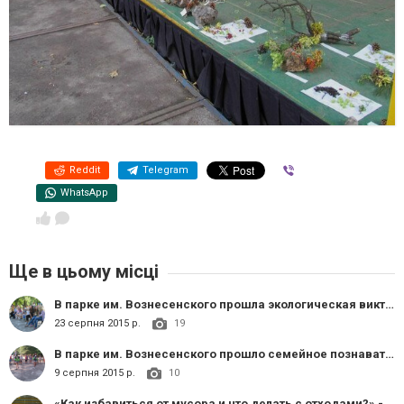
Reddit
Telegram
Viber
WhatsApp
Ще в цьому місці
В парке им. Вознесенского прошла экологическая викторина для детей и взрослых «Заботясь о растениях, мы заботимся о себе». Сувениры от ОС «Зеленый центр Метинвест»
23 серпня 2015 р.
19
В парке им. Вознесенского прошло семейное познавательно-развлекательное мероприятие с элементами научных исследований «Значение растений в жизни человека». Большие и маленькие участники экопрограммы получили сувениры от ОС «Зеленый Центр Метинвест»
9 серпня 2015 р.
10
«Как избавиться от мусора и что делать с отходами?» - в парке им. Вознесенского при поддержке ОС «Зеленый центр Метинвест» прошла занимательная семейная конференция