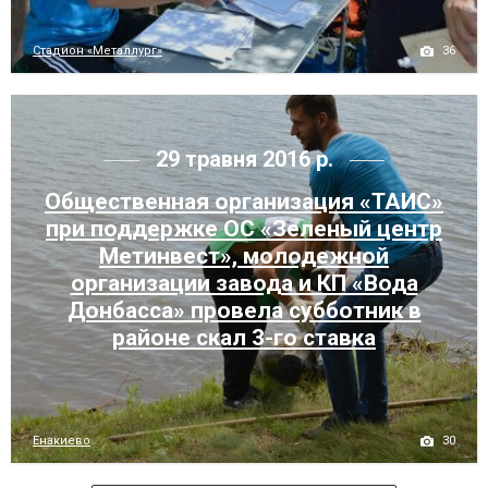
36
Стадион «Металлург»
29 травня 2016 р.
Общественная организация «ТАИС»
при поддержке ОС «Зеленый центр
Метинвест», молодежной
организации завода и КП «Вода
Донбасса» провела субботник в
районе скал 3-го ставка
30
Енакиево