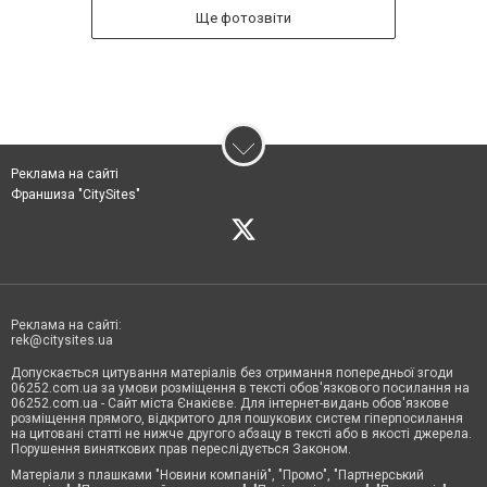
Ще фотозвіти
Реклама на сайті
Франшиза "CitySites"
Реклама на сайті:
rek@citysites.ua
Допускається цитування матеріалів без отримання попередньої згоди
06252.com.ua за умови розміщення в тексті обов'язкового посилання на
06252.com.ua - Сайт міста Єнакієве. Для інтернет-видань обов'язкове
розміщення прямого, відкритого для пошукових систем гіперпосилання
на цитовані статті не нижче другого абзацу в тексті або в якості джерела.
Порушення виняткових прав переслідується Законом.
Матеріали з плашками "Новини компаній", "Промо", "Партнерський