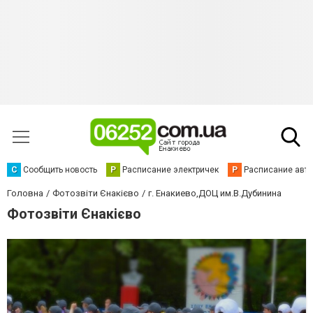
С
Сообщить новость
Р
Расписание электричек
Р
Расписание авт
Головна
Фотозвіти Єнакієво
г. Енакиево,ДОЦ им.В.Дубинина
Фотозвіти Єнакієво