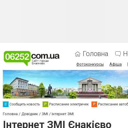
Головна
Н
Фотоконкурсы
Афіша
С
Сообщить новость
Р
Расписание электричек
Р
Расписание авто
Головна
Довідник
ЗМІ
Інтернет ЗМІ
Інтернет ЗМІ Єнакієво