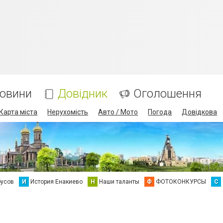
овини
Довідник
Оголошення
Карта міста
Нерухомість
Авто / Мото
Погода
Довідкова
бусов
И
История Енакиево
Н
Наши таланты
Ф
ФОТОКОНКУРСЫ
С