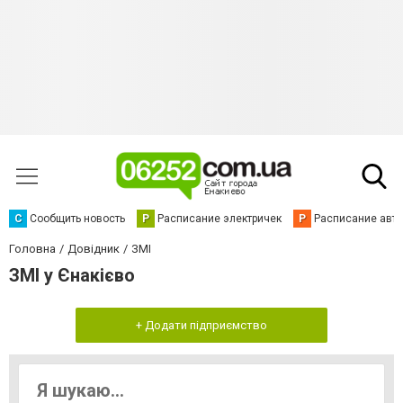
С
Сообщить новость
Р
Расписание электричек
Р
Расписание авт
Головна
Довідник
ЗМІ
ЗМІ у Єнакієво
+ Додати підприємство