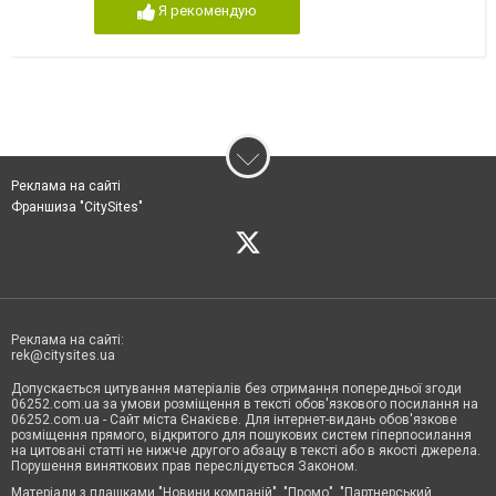
Я рекомендую
Реклама на сайті
Франшиза "CitySites"
Реклама на сайті:
rek@citysites.ua
Допускається цитування матеріалів без отримання попередньої згоди
06252.com.ua за умови розміщення в тексті обов'язкового посилання на
06252.com.ua - Сайт міста Єнакієве. Для інтернет-видань обов'язкове
розміщення прямого, відкритого для пошукових систем гіперпосилання
на цитовані статті не нижче другого абзацу в тексті або в якості джерела.
Порушення виняткових прав переслідується Законом.
Матеріали з плашками "Новини компаній", "Промо", "Партнерський