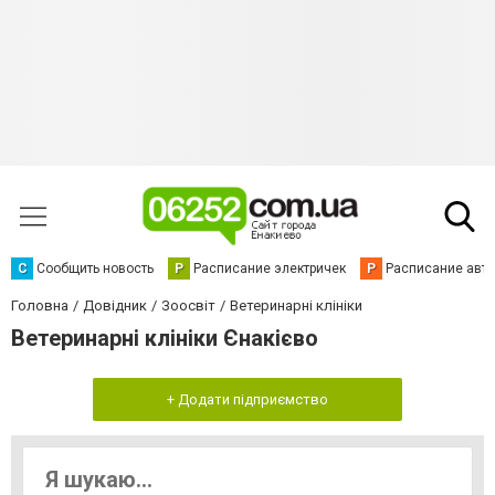
С
Сообщить новость
Р
Расписание электричек
Р
Расписание авт
Головна
Довідник
Зоосвіт
Ветеринарні клініки
Ветеринарні клініки Єнакієво
+ Додати підприємство