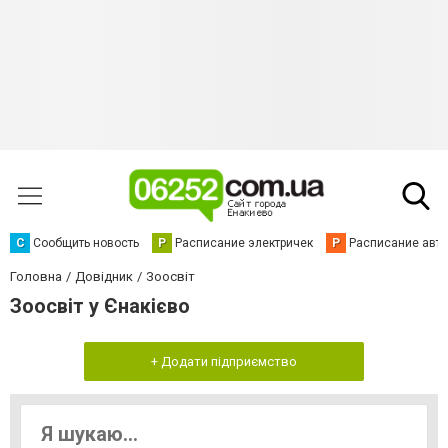
С
Сообщить новость
Р
Расписание электричек
Р
Расписание авт
Головна
Довідник
Зоосвіт
Зоосвіт у Єнакієво
+ Додати підприємство