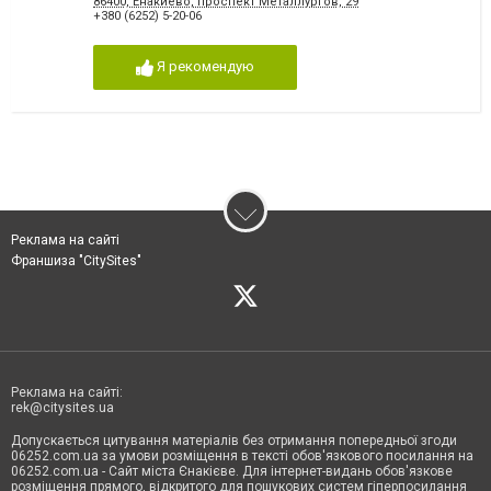
86400, Енакиево, проспект Металлургов, 29
+380 (6252) 5-20-06
Я рекомендую
Реклама на сайті
Франшиза "CitySites"
Реклама на сайті:
rek@citysites.ua
Допускається цитування матеріалів без отримання попередньої згоди
06252.com.ua за умови розміщення в тексті обов'язкового посилання на
06252.com.ua - Сайт міста Єнакієве. Для інтернет-видань обов'язкове
розміщення прямого, відкритого для пошукових систем гіперпосилання