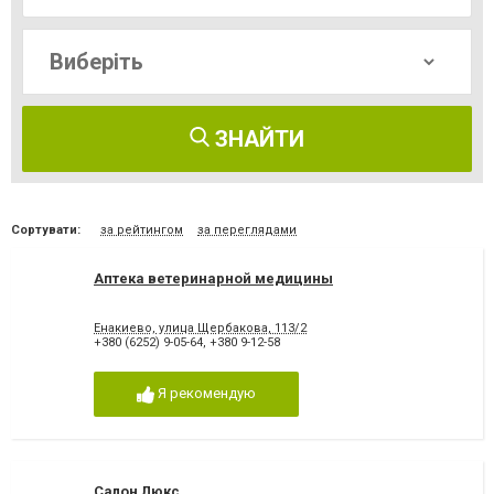
ЗНАЙТИ
Сортувати:
за рейтингом
за переглядами
Аптека ветеринарной медицины
Енакиево, улица Щербакова, 113/2
+380 (6252) 9-05-64
,
+380 9-12-58
Я рекомендую
Салон Люкс