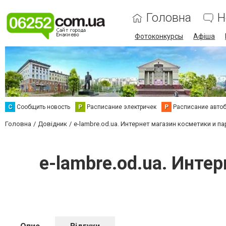
Головна
Н
Фотоконкурсы
Афіша
С
Сообщить новость
Р
Расписание электричек
Р
Расписание авто
Головна
Довідник
e-lambre.od.ua. Интернет магазин косметики и 
e-lambre.od.ua. Инт