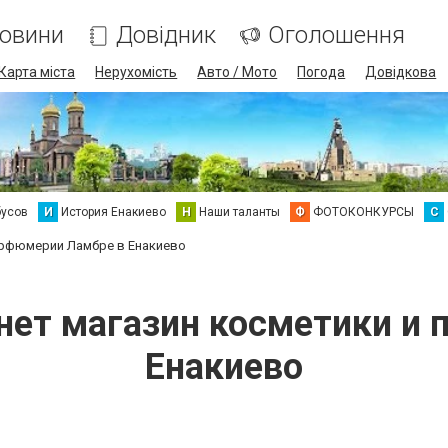
овини
Довідник
Оголошення
Карта міста
Нерухомість
Авто / Мото
Погода
Довідкова
бусов
И
История Енакиево
Н
Наши таланты
Ф
ФОТОКОНКУРСЫ
С
парфюмерии Ламбре в Енакиево
ернет магазин косметики и
Енакиево