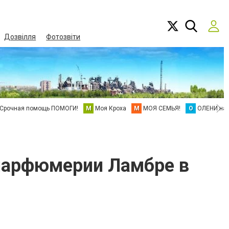
Дозвілля
Фотозвіти
Срочная помощь ПОМОГИ!
М
Моя Кроха
М
МОЯ СЕМЬЯ!
О
ОЛЕНИ на 
 парфюмерии Ламбре в