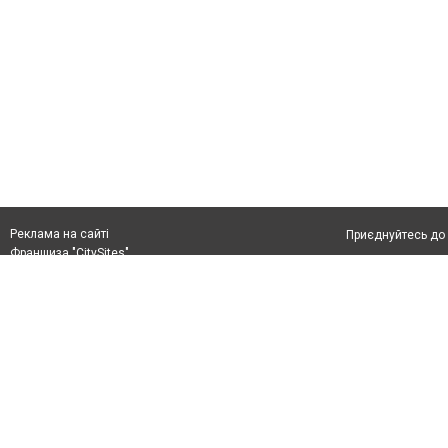
Реклама на сайті
Приєднуйтесь до 
Франшиза "CitySites"
Реклама на сайті:
Допускається цит
rek@citysites.ua
тексті обов'язко
розміщення прямо
абзацу в тексті 
Матеріали з плаш
"Політичні новини
Політика конфіде