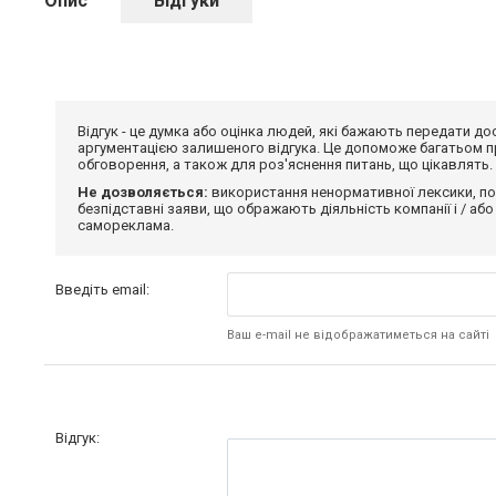
Опис
Відгуки
Відгук - це думка або оцінка людей, які бажають передати 
аргументацією залишеного відгука. Це допоможе багатьом пр
обговорення, а також для роз'яснення питань, що цікавлять.
Не дозволяється:
використання ненормативної лексики, по
безпідставні заяви, що ображають діяльність компанії і / або
самореклама.
Введіть email:
Ваш e-mail не відображатиметься на сайті
Відгук: