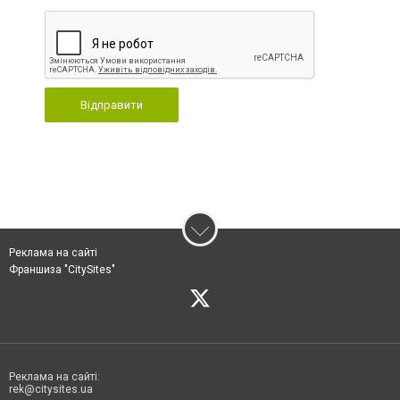
Відправити
Реклама на сайті
Франшиза "CitySites"
Реклама на сайті:
rek@citysites.ua