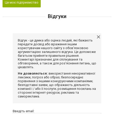
Це моє підприємство
Відгуки
Відгук - це думка або оцінка людей, які бажають
передати досвід або враження іншим
користувачам нашого сайту з обов'язковою
аргументацією залишеного відгука. Це допоможе
багатьом прийняти правильне рішення.
Коментарі призначені для спілкування та
обговорення, а також для роз'яснення питань, що
цікавлять.
Не дозволяється:
використання ненормативної
лексики, погроз або образ; безпосереднє
порівняння з іншими конкуруючими компаніями;
безпідставні заяви, що ображають діяльність
компанії і / або її послуги; розміщення посилань на
сторонні інтернет-ресурси; реклама та
самореклама.
Введіть email: