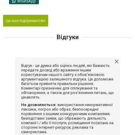
WhatsApp
Це моє підприємство
Відгуки
Відгук - це думка або оцінка людей, які бажають
передати досвід або враження іншим
користувачам нашого сайту з обов'язковою
аргументацією залишеного відгука. Це допоможе
багатьом прийняти правильне рішення.
Коментарі призначені для спілкування та
обговорення, а також для роз'яснення питань, що
цікавлять.
Не дозволяється:
використання ненормативної
лексики, погроз або образ; безпосереднє
порівняння з іншими конкуруючими компаніями;
безпідставні заяви, що ображають діяльність
компанії і / або її послуги; розміщення посилань на
сторонні інтернет-ресурси; реклама та
самореклама.