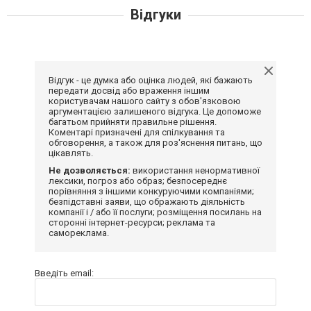
Відгуки
Відгук - це думка або оцінка людей, які бажають
передати досвід або враження іншим
користувачам нашого сайту з обов'язковою
аргументацією залишеного відгука. Це допоможе
багатьом прийняти правильне рішення.
Коментарі призначені для спілкування та
обговорення, а також для роз'яснення питань, що
цікавлять.
Не дозволяється:
використання ненормативної
лексики, погроз або образ; безпосереднє
порівняння з іншими конкуруючими компаніями;
безпідставні заяви, що ображають діяльність
компанії і / або її послуги; розміщення посилань на
сторонні інтернет-ресурси; реклама та
самореклама.
Введіть email: