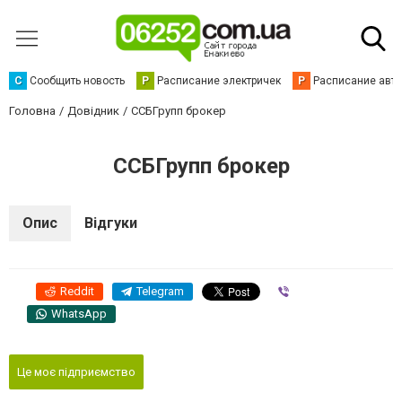
С
Сообщить новость
Р
Расписание электричек
Р
Расписание авт
Головна
Довідник
ССБГрупп брокер
ССБГрупп брокер
Опис
Відгуки
Reddit
Telegram
Viber
WhatsApp
Це моє підприємство