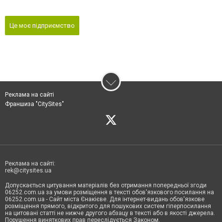
Це моє підприємство
Реклама на сайті
Франшиза "CitySites"
Реклама на сайті:
rek@citysites.ua
Допускається цитування матеріалів без отримання попередньої згоди
06252.com.ua за умови розміщення в тексті обов'язкового посилання на
06252.com.ua - Сайт міста Єнакієве. Для інтернет-видань обов'язкове
розміщення прямого, відкритого для пошукових систем гіперпосилання
на цитовані статті не нижче другого абзацу в тексті або в якості джерела.
Порушення виняткових прав переслідується Законом.