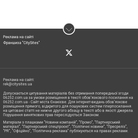
Реклама на сайті
Франшиза "CitySites"
Реклама на сайті:
rek@citysites.ua
Допускається цитування матеріалів без отримання попередньої згоди
06252.com.ua за умови розміщення в тексті обов'язкового посилання на
06252.com.ua - Сайт міста Єнакієве. Для інтернет-видань обов'язкове
розміщення прямого, відкритого для пошукових систем гіперпосилання
на цитовані статті не нижче другого абзацу в тексті або в якості джерела.
Порушення виняткових прав переслідується Законом.
Матеріали з плашками "Новини компаній", "Промо", "Партнерський
матеріал", "Партнерський спецпроєкт", "Політичні новини", "Пресреліз",
"PR", "Офіційно", "Політична реклама" публікуються на правах реклами.