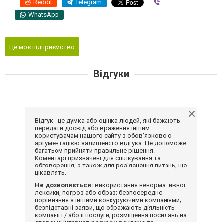
Reddit
Telegram
Viber
WhatsApp
Це моє підприємство
Відгуки
Відгук - це думка або оцінка людей, які бажають
передати досвід або враження іншим
користувачам нашого сайту з обов'язковою
аргументацією залишеного відгука. Це допоможе
багатьом прийняти правильне рішення.
Коментарі призначені для спілкування та
обговорення, а також для роз'яснення питань, що
цікавлять.
Не дозволяється:
використання ненормативної
лексики, погроз або образ; безпосереднє
порівняння з іншими конкуруючими компаніями;
безпідставні заяви, що ображають діяльність
компанії і / або її послуги; розміщення посилань на