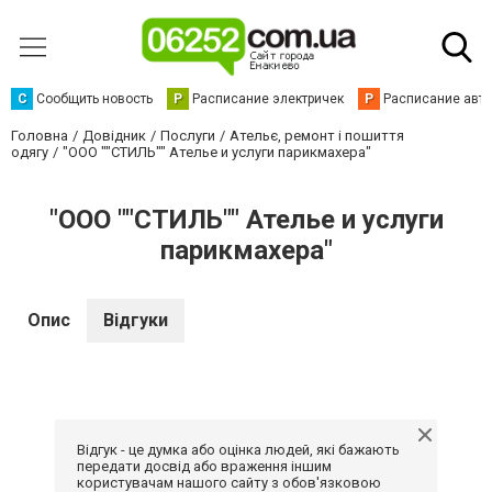
С
Сообщить новость
Р
Расписание электричек
Р
Расписание авт
Головна
Довідник
Послуги
Ательє, ремонт і пошиття
одягу
"ООО ""СТИЛЬ"" Ателье и услуги парикмахера"
"ООО ""СТИЛЬ"" Ателье и услуги
парикмахера"
Опис
Відгуки
Відгук - це думка або оцінка людей, які бажають
передати досвід або враження іншим
користувачам нашого сайту з обов'язковою