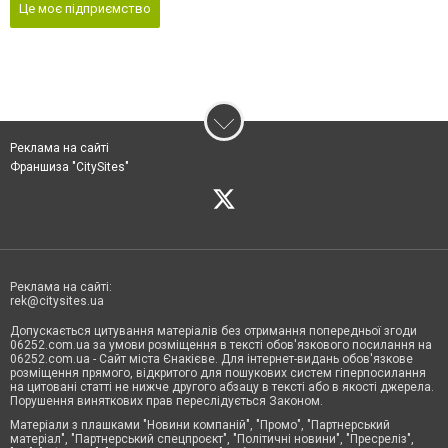
Це моє підприємство
Реклама на сайті
Франшиза "CitySites"
Реклама на сайті:
rek@citysites.ua
Допускається цитування матеріалів без отримання попередньої згоди
06252.com.ua за умови розміщення в тексті обов'язкового посилання на
06252.com.ua - Сайт міста Єнакієве. Для інтернет-видань обов'язкове
розміщення прямого, відкритого для пошукових систем гіперпосилання
на цитовані статті не нижче другого абзацу в тексті або в якості джерела.
Порушення виняткових прав переслідується Законом.
Матеріали з плашками "Новини компаній", "Промо", "Партнерський
матеріал", "Партнерський спецпроєкт", "Політичні новини", "Пресреліз",