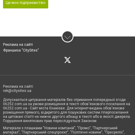
Це моє підприємство
Реклама на сайті
Франшиза "CitySites"
Реклама на сайті:
rek@citysites.ua
Допускається цитування матеріалів без отримання попередньої згоди
06252.com.ua за умови розміщення в тексті обов'язкового посилання на
06252.com.ua - Сайт міста Єнакієве. Для інтернет-видань обов'язкове
розміщення прямого, відкритого для пошукових систем гіперпосилання
на цитовані статті не нижче другого абзацу в тексті або в якості джерела.
Порушення виняткових прав переслідується Законом.
Матеріали з плашками "Новини компаній", "Промо", "Партнерський
матеріал", "Партнерський спецпроєкт", "Політичні новини", "Пресреліз",