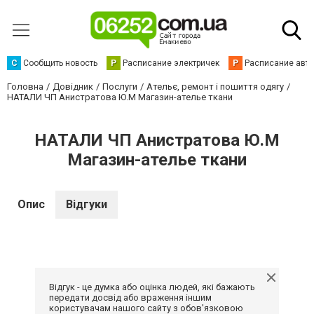
С
Сообщить новость
Р
Расписание электричек
Р
Расписание авт
Головна
Довідник
Послуги
Ательє, ремонт і пошиття одягу
НАТАЛИ ЧП Анистратова Ю.М Магазин-ателье ткани
НАТАЛИ ЧП Анистратова Ю.М
Магазин-ателье ткани
Опис
Відгуки
Відгук - це думка або оцінка людей, які бажають
передати досвід або враження іншим
користувачам нашого сайту з обов'язковою