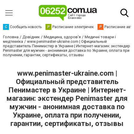
С
Сообщить новость
Р
Расписание электричек
Р
Расписание авт
Головна
Довідник
Медицина, здоров'я
Медичні товари і
медтехніка
www.penimaster-ukraine.com | Официальный
представитель Пенимастер в Украине | Интернет-магазин: экстендер
Penimaster для мужчин - анонимная доставка по Украине, оплата при
получении, гарантии, сертификаты, отзывы
www.penimaster-ukraine.com |
Официальный представитель
Пенимастер в Украине | Интернет-
магазин: экстендер Penimaster для
мужчин - анонимная доставка по
Украине, оплата при получении,
гарантии, сертификаты, отзывы