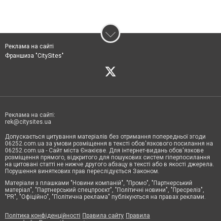
Реклама на сайті
Франшиза "CitySites"
Реклама на сайті:
rek@citysites.ua
Допускається цитування матеріалів без отримання попередньої згоди
06252.com.ua за умови розміщення в тексті обов'язкового посилання на
06252.com.ua - Сайт міста Єнакієве. Для інтернет-видань обов'язкове
розміщення прямого, відкритого для пошукових систем гіперпосилання
на цитовані статті не нижче другого абзацу в тексті або в якості джерела.
Порушення виняткових прав переслідується Законом.
Матеріали з плашками "Новини компаній", "Промо", "Партнерський
матеріал", "Партнерський спецпроєкт", "Політичні новини", "Пресреліз",
"PR", "Офіційно", "Політична реклама" публікуються на правах реклами.
Політика конфіденційності
Правила сайту
Правила