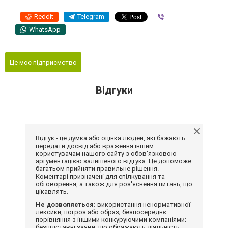
Reddit
Telegram
Viber
WhatsApp
Це моє підприємство
Відгуки
Відгук - це думка або оцінка людей, які бажають
передати досвід або враження іншим
користувачам нашого сайту з обов'язковою
аргументацією залишеного відгука. Це допоможе
багатьом прийняти правильне рішення.
Коментарі призначені для спілкування та
обговорення, а також для роз'яснення питань, що
цікавлять.
Не дозволяється:
використання ненормативної
лексики, погроз або образ; безпосереднє
порівняння з іншими конкуруючими компаніями;
безпідставні заяви, що ображають діяльність