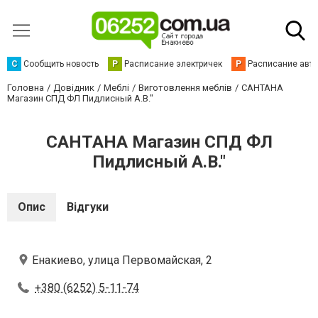
С
Сообщить новость
Р
Расписание электричек
Р
Расписание авт
Головна
Довідник
Меблі
Виготовлення меблів
САНТАНА
Магазин СПД ФЛ Пидлисный А.В."
САНТАНА Магазин СПД ФЛ
Пидлисный А.В."
Опис
Відгуки
Енакиево, улица Первомайская, 2
+380 (6252) 5-11-74