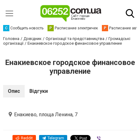
С
Сообщить новость
Р
Расписание электричек
Р
Расписание авт
Головна
Довідник
Організації та представництва
Громадські
організації
Енакиевское городское финансовое управление
Енакиевское городское финансовое
управление
Опис
Відгуки
Енакиево, площа Ленина, 7
Reddit
Telegram
Viber