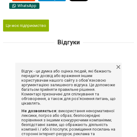
WhatsApp
Це моє підприємство
Відгуки
Відгук - це думка або оцінка людей, які бажають
передати досвід або враження іншим
користувачам нашого сайту з обов'язковою
аргументацією залишеного відгука. Це допоможе
багатьом прийняти правильне рішення.
Коментарі призначені для спілкування та
обговорення, а також для роз'яснення питань, що
цікавлять.
Не дозволяється:
використання ненормативної
лексики, погроз або образ; безпосереднє
порівняння з іншими конкуруючими компаніями;
безпідставні заяви, що ображають діяльність
компанії і / або її послуги; розміщення посилань на
сторонні інтернет-ресурси; реклама та