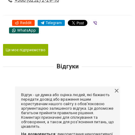
+380 (6252) 2-29-10
Reddit
Telegram
Viber
WhatsApp
Це моє підприємство
Відгуки
Відгук - це думка або оцінка людей, які бажають
передати досвід або враження іншим
користувачам нашого сайту з обов'язковою
аргументацією залишеного відгука. Це допоможе
багатьом прийняти правильне рішення.
Коментарі призначені для спілкування та
обговорення, а також для роз'яснення питань, що
цікавлять.
Не дозволяється:
використання ненормативної