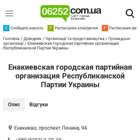
С
Сообщить новость
Р
Расписание электричек
Р
Расписание авт
Головна
Довідник
Організації та представництва
Громадські
організації
Енакиевская городская партийная организация
Республиканской Партии Украины
Енакиевская городская партийная
организация Республиканской
Партии Украины
Опис
Відгуки
Енакиево, проспект Ленина, 94