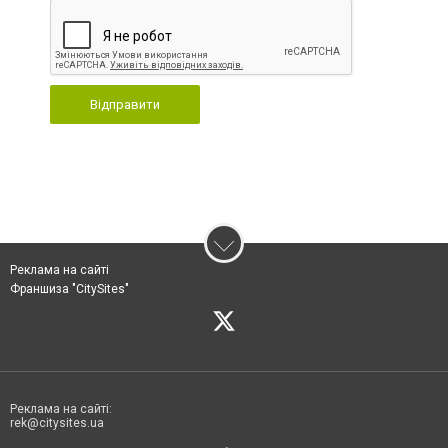
Відправити
Реклама на сайті
Франшиза "CitySites"
Реклама на сайті:
rek@citysites.ua