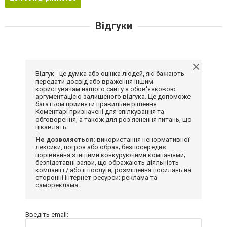
Відгуки
Відгук - це думка або оцінка людей, які бажають
передати досвід або враження іншим
користувачам нашого сайту з обов'язковою
аргументацією залишеного відгука. Це допоможе
багатьом прийняти правильне рішення.
Коментарі призначені для спілкування та
обговорення, а також для роз'яснення питань, що
цікавлять.
Не дозволяється:
використання ненормативної
лексики, погроз або образ; безпосереднє
порівняння з іншими конкуруючими компаніями;
безпідставні заяви, що ображають діяльність
компанії і / або її послуги; розміщення посилань на
сторонні інтернет-ресурси; реклама та
самореклама.
Введіть email: