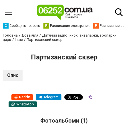
С
Сообщить новость
Р
Расписание электричек
Р
Расписание авт
Головна
Дозвілля
Дитячий відпочинок, аквапарки, зоопарки,
цирк
Інше
Партизанский сквер
Партизанский сквер
Опис
Reddit
Telegram
Viber
WhatsApp
Фотоальбоми (1)