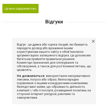
Це моє підприємство
Відгуки
Відгук - це думка або оцінка людей, які бажають
передати досвід або враження іншим
користувачам нашого сайту з обов'язковою
аргументацією залишеного відгука. Це допоможе
багатьом прийняти правильне рішення.
Коментарі призначені для спілкування та
обговорення, а також для роз'яснення питань, що
цікавлять.
Не дозволяється:
використання ненормативної
лексики, погроз або образ; безпосереднє
порівняння з іншими конкуруючими компаніями;
безпідставні заяви, що ображають діяльність
компанії і / або її послуги; розміщення посилань на
сторонні інтернет-ресурси; реклама та
самореклама.