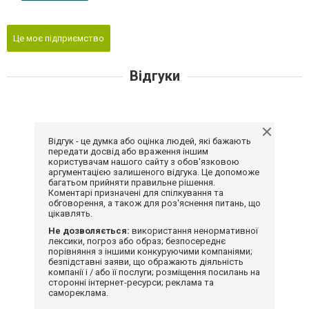
Це моє підприємство
Відгуки
Відгук - це думка або оцінка людей, які бажають
передати досвід або враження іншим
користувачам нашого сайту з обов'язковою
аргументацією залишеного відгука. Це допоможе
багатьом прийняти правильне рішення.
Коментарі призначені для спілкування та
обговорення, а також для роз'яснення питань, що
цікавлять.
Не дозволяється:
використання ненормативної
лексики, погроз або образ; безпосереднє
порівняння з іншими конкуруючими компаніями;
безпідставні заяви, що ображають діяльність
компанії і / або її послуги; розміщення посилань на
сторонні інтернет-ресурси; реклама та
самореклама.