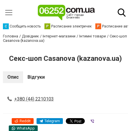
С
Сообщить новость
Р
Расписание электричек
Р
Расписание авт
Головна
Довідник
Інтернет-магазини
Інтимні товари
Секс-шоп
Casanova (kazanova.ua)
Секс-шоп Casanova (kazanova.ua)
Опис
Відгуки
+380 (44) 2210103
Reddit
Telegram
Viber
WhatsApp