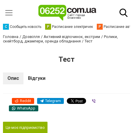
С
Сообщить новость
Р
Расписание электричек
Р
Расписание авт
Головна
Дозвілля
Активний відпочинок, екстрим
Ролики,
скейтборд, джампери, оренда обладнання
Тест
Тест
Опис
Відгуки
Reddit
Telegram
Viber
WhatsApp
Це моє підприємство