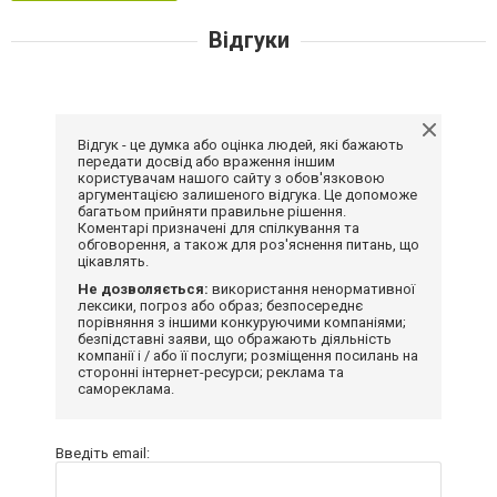
Відгуки
Відгук - це думка або оцінка людей, які бажають
передати досвід або враження іншим
користувачам нашого сайту з обов'язковою
аргументацією залишеного відгука. Це допоможе
багатьом прийняти правильне рішення.
Коментарі призначені для спілкування та
обговорення, а також для роз'яснення питань, що
цікавлять.
Не дозволяється:
використання ненормативної
лексики, погроз або образ; безпосереднє
порівняння з іншими конкуруючими компаніями;
безпідставні заяви, що ображають діяльність
компанії і / або її послуги; розміщення посилань на
сторонні інтернет-ресурси; реклама та
самореклама.
Введіть email: