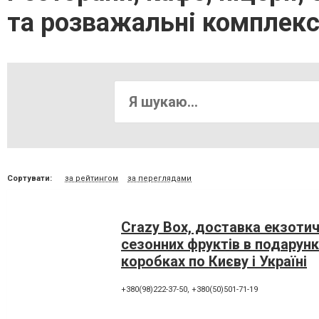
та розважальні комплек
Сортувати:
за рейтингом
за переглядами
Crazy Box, доставка екзотич
сезонних фруктів в подарун
коробках по Києву і Україні
+380(98)222-37-50
,
+380(50)501-71-19