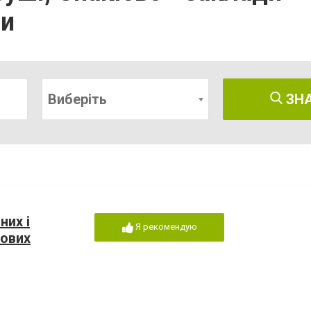
си
Виберіть
ЗН
них і
Я рекомендую
кових