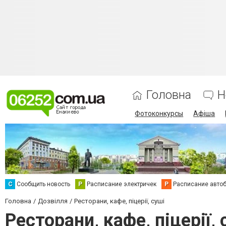
Головна
Н
Фотоконкурсы
Афіша
С
Сообщить новость
Р
Расписание электричек
Р
Расписание авто
Головна
Дозвілля
Ресторани, кафе, піцерії, суші
Ресторани, кафе, піцерії,