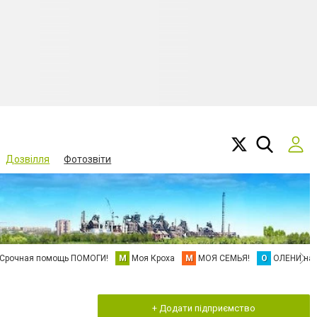
Дозвілля
Фотозвіти
Срочная помощь ПОМОГИ!
М
Моя Кроха
М
МОЯ СЕМЬЯ!
О
ОЛЕНИ на 
+ Додати підприємство