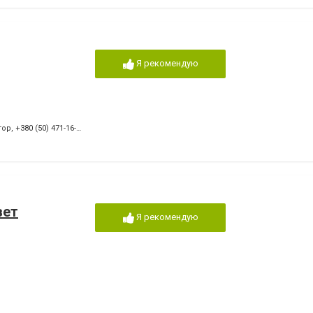
Я рекомендую
тор
,
+380 (50) 471-16-60 директор
вет
Я рекомендую