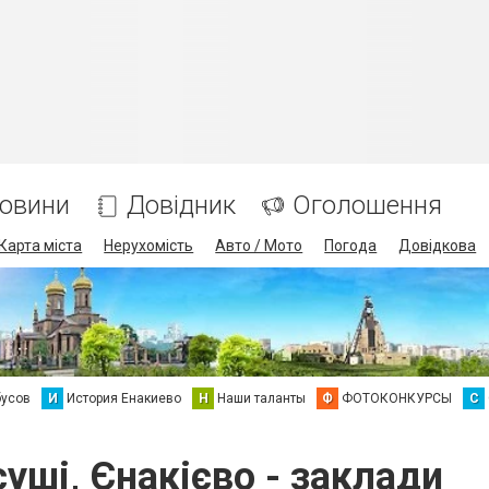
овини
Довідник
Оголошення
Карта міста
Нерухомість
Авто / Мото
Погода
Довідкова
бусов
И
История Енакиево
Н
Наши таланты
Ф
ФОТОКОНКУРСЫ
С
 суші, Єнакієво - заклади