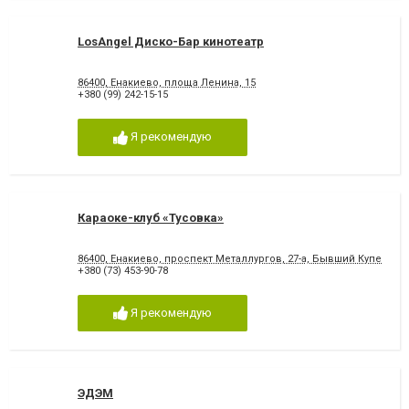
LosAngel Диско-Бар кинотеатр
86400, Енакиево, площа Ленина, 15
+380 (99) 242-15-15
Я рекомендую
Караоке-клуб «Тусовка»
86400, Енакиево, проспект Металлургов, 27-a, Бывший Купеческ
+380 (73) 453-90-78
Я рекомендую
ЭДЭМ