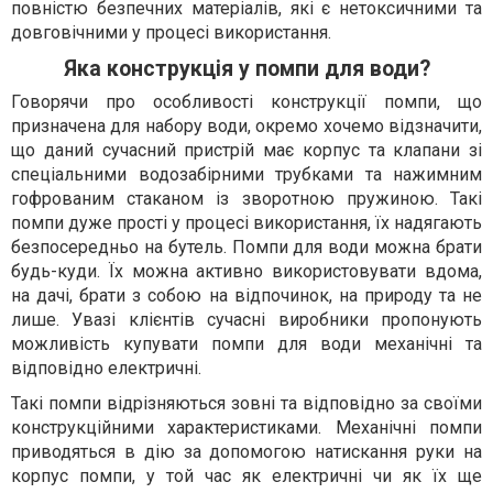
повністю безпечних матеріалів, які є нетоксичними та
довговічними у процесі використання.
Яка конструкція у помпи для води?
Говорячи про особливості конструкції помпи, що
призначена для набору води, окремо хочемо відзначити,
що даний сучасний пристрій має корпус та клапани зі
спеціальними водозабірними трубками та нажимним
гофрованим стаканом із зворотною пружиною. Такі
помпи дуже прості у процесі використання, їх надягають
безпосередньо на бутель. Помпи для води можна брати
будь-куди. Їх можна активно використовувати вдома,
на дачі, брати з собою на відпочинок, на природу та не
лише. Увазі клієнтів сучасні виробники пропонують
можливість купувати помпи для води механічні та
відповідно електричні.
Такі помпи відрізняються зовні та відповідно за своїми
конструкційними характеристиками. Механічні помпи
приводяться в дію за допомогою натискання руки на
корпус помпи, у той час як електричні чи як їх ще