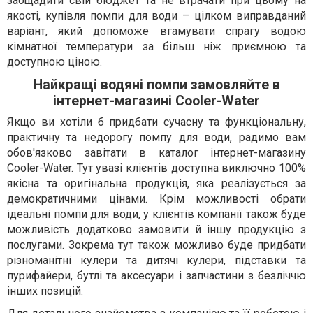
заощадити свій бюджет та не втрачати при цьому на
якості, купівля помпи для води – цілком виправданий
варіант, який допоможе вгамувати спрагу водою
кімнатної температури за більш ніж приємною та
доступною ціною.
Найкращі водяні помпи замовляйте в
інтернет-магазині Cooler-Water
Якщо ви хотіли б придбати сучасну та функціональну,
практичну та недорогу помпу для води, радимо вам
обов'язково завітати в каталог інтернет-магазину
Cooler-Water. Тут увазі клієнтів доступна виключно 100%
якісна та оригінальна продукція, яка реалізується за
демократичними цінами. Крім можливості обрати
ідеальні помпи для води, у клієнтів компанії також буде
можливість додатково замовити й іншу продукцію з
послугами. Зокрема тут також можливо буде придбати
різноманітні кулери та дитячі кулери, підставки та
пурифайери, бутлі та аксесуари і запчастини з безліччю
інших позицій.