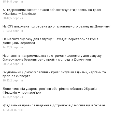
15:44,
5 серпня
Антидроновий захист почали облаштовувати росіяни на трасі
Жданівка — Єнакієве
08:42,
5 серпня
На 63% виконана підготовка до опалювального сезону на Донеччині
21:00,
3 серпня
На масштабну базу для запуску “шахедів” перетворила Росія
Донецький аеропорт
14:57,
3 серпня
Навчання з підприємництва та отримати допомогу для запуску
бізнесу може безкоштовно пройти молодь з Донеччини
08:54,
3 серпня
Окупований Донбас у паливній кризі: ситуація з цінами, чергами та
прогноз експерта
18:23,
2 серпня
Донеччина під ударом: росіяни обстріляли область 25 разів,
Філашкін — про наслідки
14:35,
2 серпня
Уряд змінив правила надання відстрочок від мобілізації в Україні
17:05,
31 липня