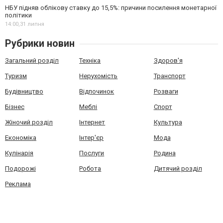
НБУ підняв облікову ставку до 15,5%: причини посилення монетарної
політики
14:00,
31 липня
Рубрики новин
Загальний розділ
Техніка
Здоров'я
Туризм
Нерухомість
Транспорт
Будівництво
Відпочинок
Розваги
Бізнес
Меблі
Спорт
Жіночий розділ
Інтернет
Культура
Економіка
Інтер'єр
Мода
Кулінарія
Послуги
Родина
Подорожі
Робота
Дитячий розділ
Реклама