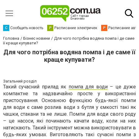
С
Сообщить новость
Р
Расписание электричек
Р
Расписание авт
Головна
Бізнес новини
Для чого потрібна водяна помпа і де саме
її краще купувати?
Для чого потрібна водяна помпа і де саме її
краще купувати?
Загальний розділ
Такий сучасний прилад як
помпа для води
– це дуже
компактне та надзвичайно просте у використанні
пристосування. Основною функцією будь-якої помпи
для води є саме розлив води з бутля у ємкості такі як
чашки, стакани та не лише. Помпи для води свого роду
– це насоси, які починають качати воду, коли на них
натискають. Такий інструмент можна використовувати в
будь-яких умовах. Виготовляють такі сучасні помпи з