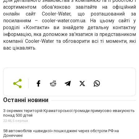
Для детального знайомства з компанією та її роботою і
асортиментом обов'язково завітайте на офіційний
онлайн сайт Cooler-Water, що розташований за
посиланням – cooler-water.com.ua. На цьому сайті у
розділі «Контакти» ви знайдете детальну контактну
інформацію, яка допоможе зв'язатися із представником
компанії Cooler-Water та обговорити всі ті моменти, які
вас цікавлять.
Останні новини
З окремих територій Краматорської громади примусово евакуюють
понад 500 дітей
22:46,
5 серпня
58 автомобілів «швидкої» пошкоджені через обстріли РФ на
Донеччині