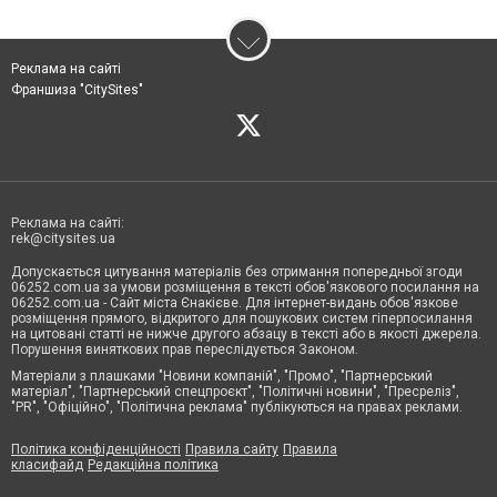
Реклама на сайті
Франшиза "CitySites"
Реклама на сайті:
rek@citysites.ua
Допускається цитування матеріалів без отримання попередньої згоди
06252.com.ua за умови розміщення в тексті обов'язкового посилання на
06252.com.ua - Сайт міста Єнакієве. Для інтернет-видань обов'язкове
розміщення прямого, відкритого для пошукових систем гіперпосилання
на цитовані статті не нижче другого абзацу в тексті або в якості джерела.
Порушення виняткових прав переслідується Законом.
Матеріали з плашками "Новини компаній", "Промо", "Партнерський
матеріал", "Партнерський спецпроєкт", "Політичні новини", "Пресреліз",
"PR", "Офіційно", "Політична реклама" публікуються на правах реклами.
Політика конфіденційності
Правила сайту
Правила
класифайд
Редакційна політика