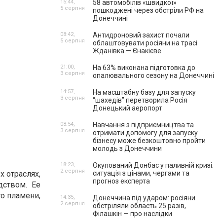
15:44,
58 автомобілів «швидкої»
5 серпня
пошкоджені через обстріли РФ на
Донеччині
08:42,
Антидроновий захист почали
5 серпня
облаштовувати росіяни на трасі
Жданівка — Єнакієве
21:00,
На 63% виконана підготовка до
3 серпня
опалювального сезону на Донеччині
14:57,
На масштабну базу для запуску
3 серпня
“шахедів” перетворила Росія
Донецький аеропорт
08:54,
Навчання з підприємництва та
3 серпня
отримати допомогу для запуску
бізнесу може безкоштовно пройти
молодь з Донеччини
18:23,
Окупований Донбас у паливній кризі:
2 серпня
 отраслях,
ситуація з цінами, чергами та
прогноз експерта
дством. Ее
го пламени,
14:35,
Донеччина під ударом: росіяни
2 серпня
обстріляли область 25 разів,
Філашкін — про наслідки