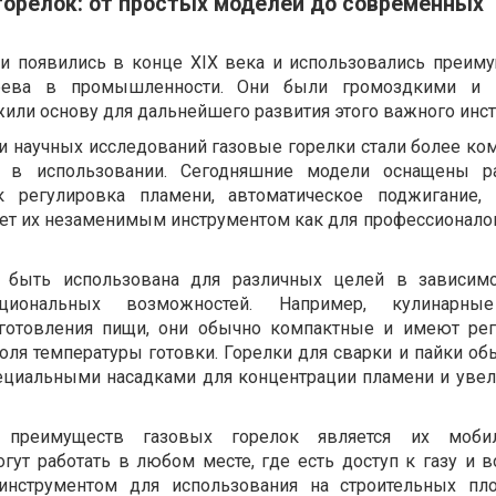
горелок: от простых моделей до современных
и появились в конце XIX века и использовались преим
рева в промышленности. Они были громоздкими и 
или основу для дальнейшего развития этого важного инст
 и научных исследований газовые горелки стали более ко
в использовании. Сегодняшние модели оснащены р
к регулировка пламени, автоматическое поджигание, 
ает их незаменимым инструментом как для профессионалов
т быть использована для различных целей в зависимо
циональных возможностей. Например, кулинарны
готовления пищи, они обычно компактные и имеют ре
оля температуры готовки. Горелки для сварки и пайки об
циальными насадками для концентрации пламени и увел
преимуществ газовых горелок является их моби
гут работать в любом месте, где есть доступ к газу и в
инструментом для использования на строительных пло