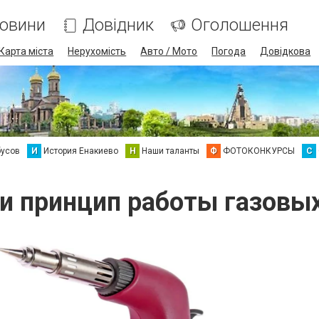
овини
Довідник
Оголошення
Карта міста
Нерухомість
Авто / Мото
Погода
Довідкова
бусов
И
История Енакиево
Н
Наши таланты
Ф
ФОТОКОНКУРСЫ
С
и принцип работы газовы