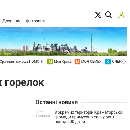
Дозвілля
Фотозвіти
Срочная помощь ПОМОГИ!
М
Моя Кроха
М
МОЯ СЕМЬЯ!
О
ОЛЕНИ на 
х горелок
Останні новини
22:46,
З окремих територій Краматорської
5 серпня
громади примусово евакуюють
понад 500 дітей