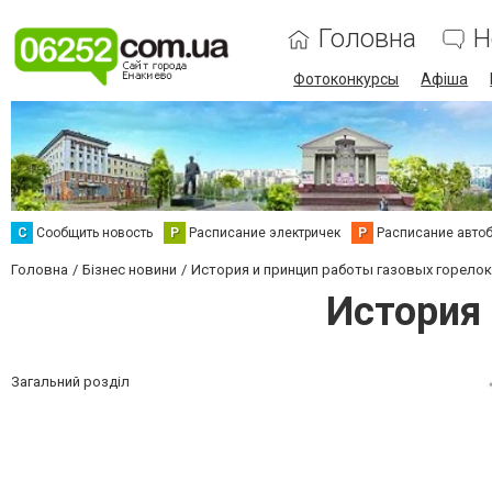
Головна
Н
Фотоконкурсы
Афіша
С
Сообщить новость
Р
Расписание электричек
Р
Расписание авто
Головна
Бізнес новини
История и принцип работы газовых горелок
История 
Загальний розділ