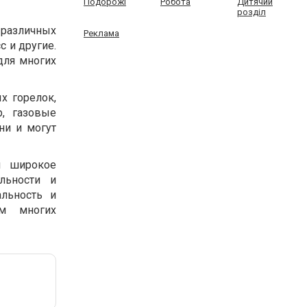
Подорожі
Робота
Дитячий
розділ
 различных
Реклама
с и другие.
для многих
х горелок,
, газовые
ни и могут
л широкое
льности и
льность и
ом многих