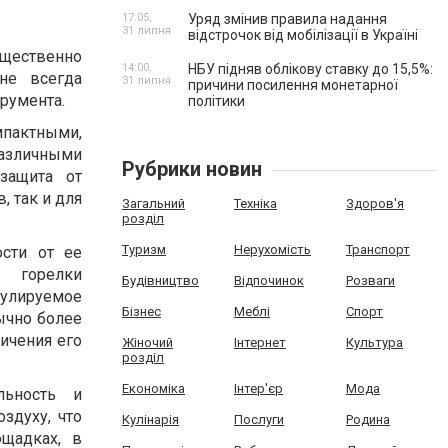
17:05,
Уряд змінив правила надання
31 липня
відстрочок від мобілізації в Україні
ущественно
14:00,
НБУ підняв облікову ставку до 15,5%:
не всегда
31 липня
причини посилення монетарної
румента.
політики
мпактными,
азличными
Рубрики новин
защита от
, так и для
Загальний
Техніка
Здоров'я
розділ
Туризм
Нерухомість
Транспорт
сти от ее
е горелки
Будівництво
Відпочинок
Розваги
гулируемое
Бізнес
Меблі
Спорт
ычно более
ичения его
Жіночий
Інтернет
Культура
розділ
Економіка
Інтер'єр
Мода
льность и
оздуху, что
Кулінарія
Послуги
Родина
щадках, в