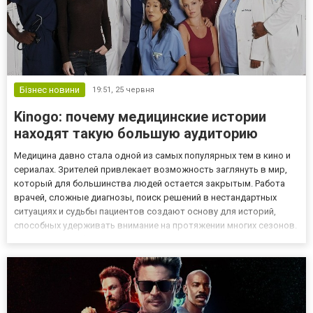
Бізнес новини
19:51,
25 червня
Kinogo: почему медицинские истории
находят такую большую аудиторию
Медицина давно стала одной из самых популярных тем в кино и
сериалах. Зрителей привлекает возможность заглянуть в мир,
который для большинства людей остается закрытым. Работа
врачей, сложные диагнозы, поиск решений в нестандартных
ситуациях и судьбы пациентов создают основу для историй,
способных удерживать внимание на протяжении многих сезонов.
На Kinogo подобные проекты пользуются устойчивым интересом
среди любителей драматических и интеллектуальных сюже...