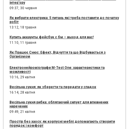
інтер'єру
09:37,
30 червня
Як вибрати електрика: 5 питань які треба поставити до початку
робіт
13:12,
18 травня
Купить аккаунты фейсбук с бм – выход для вас!
11:10,
11 травня
Як Працює Снюс: Ефект, Відчуття та що Відбувається з
Організмом
Електронейроміографи M-Test One: характеристики та
можливості
10:16,
29 квітня
Весільна сукня: як зберегти та передати у спадок
16:14,
28 квітня
Весільна сукня рибка: облягаючий силует для впевнених
наречених
09:49,
21 квітня
Простір без хаосу: як корпусні меблі допомагають створити
порядок і комфорт