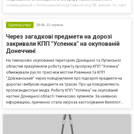
совмещённый с полноценной подставкой под ТВ, делает то, чего
не способна ни одна обычная тумба: создает реалистичный
живой огонь под экраном, обогревает комнату и при этом
занима...
Суспільство
09:06,
22 червня
Через загадкові предмети на дорозі
закривали КПП "Успенка" на окупованій
Донеччині
На тимчасово окупованих територіях Донецької та Луганської
областей призупиняли роботу пункту пропуску КПП "Успенка"
обмежували рух по трасі між містом Ровеньки та КПП
"Довжанський" через повідомлення про підозрілі предмети на
дорогах і вибухові інциденти на трасах. Про це повідомляють
пропагандистські медіа. Роботу КПП "Успенка" на окупованій
частині Донецької області тимчасово зупиняли. За наявною
інформацією, причиною стала загроза застосування безпілот...