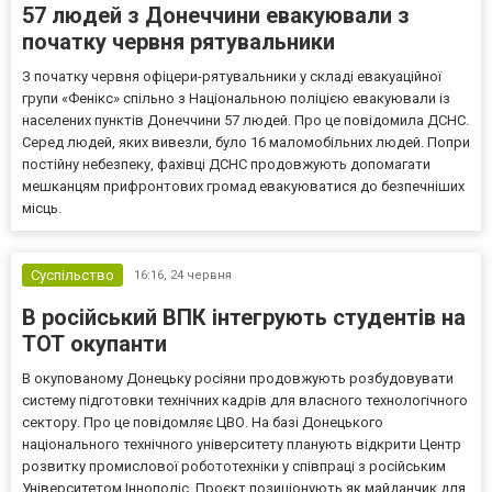
57 людей з Донеччини евакуювали з
початку червня рятувальники
З початку червня офіцери-рятувальники у складі евакуаційної
групи «Фенікс» спільно з Національною поліцією евакуювали із
населених пунктів Донеччини 57 людей. Про це повідомила ДСНС.
Серед людей, яких вивезли, було 16 маломобільних людей. Попри
постійну небезпеку, фахівці ДСНС продовжують допомагати
мешканцям прифронтових громад евакуюватися до безпечніших
місць.
Суспільство
16:16,
24 червня
В російський ВПК інтегрують студентів на
ТОТ окупанти
В окупованому Донецьку росіяни продовжують розбудовувати
систему підготовки технічних кадрів для власного технологічного
сектору. Про це повідомляє ЦВО. На базі Донецького
національного технічного університету планують відкрити Центр
розвитку промислової робототехніки у співпраці з російським
Університетом Іннополіс. Проєкт позиціонують як майданчик для