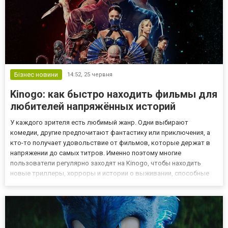
Бізнес новини
14:52,
25 червня
Kinogo: как быстро находить фильмы для
любителей напряжённых историй
У каждого зрителя есть любимый жанр. Одни выбирают
комедии, другие предпочитают фантастику или приключения, а
кто-то получает удовольствие от фильмов, которые держат в
напряжении до самых титров. Именно поэтому многие
пользователи регулярно заходят на Kinogo, чтобы находить
новые триллеры, хорроры и истории о выживании, способные
подарить яркие эмоции во время просмотра. Выбор
подходящего фильма нередко занимает больше времени, чем
сам просмотр. Когда хоче...