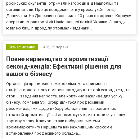
російських окупантів, отримали нагороди від Нацполіції та
органів влади. Про це повідомляють у пресслужбі Поліції
Донеччини. На Донеччині відзначили 10-річчя створення Корпусу
оперативно-раптової дії Національної поліції України. З нагоди
ювілею бійці підрозділу отримали відзнаки...
Бізнес новини
13:05,
22 червня
Повне керівництво з ароматизації
секонд-хендів: Ефективні рішення для
вашого бізнесу
Організація правильного мікроклімату та приємного
ольфакторного фону в магазинах одягу категорії секонд-хенд та
сток — завдання непросте, але критично важливе для успіху
бізнесу. Компанія StH Group ділиться професійними
рекомендаціями щодо вибору обладнання та правильних
стратегій ароматизації, які допоможуть вам створити успішну
торгову марку. Ключові етапи побудови системи
аромамаркетингу Першим та найважливішим кроком є
встановлення професійного обладна...