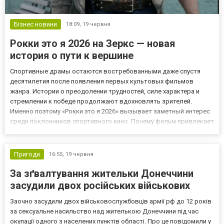
Бізнес новини
18:09,
19 червня
Рокки это я 2026 на Зеркс — новая
история о пути к вершине
Спортивные драмы остаются востребованными даже спустя
десятилетия после появления первых культовых фильмов
жанра. Истории о преодолении трудностей, силе характера и
стремлении к победе продолжают вдохновлять зрителей.
Именно поэтому «Рокки это я 2026» вызывает заметный интерес
среди поклонников спортивного кино. Почему фильм привлекает
внимание Имя Рокки давно стало символом настойчивости и
борьбы за свою мечту. Даже новые проекты, связанные с этой
легенда...
Пригоди
16:55,
19 червня
За зґвалтування жительки Донеччини
засудили двох російських військових
Заочно засудили двох військовослужбовців армії рф до 12 років
за сексуальне насильство над жителькою Донеччини під час
окупації одного з населених пунктів області. Про це повідомили у