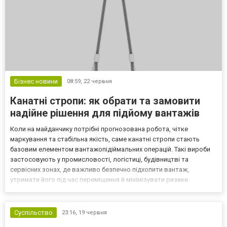
Бізнес новини
08:59,
22 червня
Канатні стропи: як обрати та замовити
надійне рішення для підйому вантажів
Коли на майданчику потрібні прогнозована робота, чітке
маркування та стабільна якість, саме канатні стропи стають
базовим елементом вантажопідіймальних операцій. Такі вироби
застосовують у промисловості, логістиці, будівництві та
сервісних зонах, де важливо безпечно підхопити вантаж,
утримати його під час переміщення й мінімізувати ризики
пошкодження кромок або нестабільного захвату. У практиці
найчастіше використовують стальні стропи на основі сталевого
к...
Суспільство
23:16,
19 червня