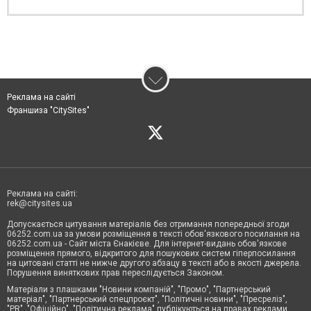
Реклама на сайті
Франшиза "CitySites"
Реклама на сайті:
rek@citysites.ua
Допускається цитування матеріалів без отримання попередньої згоди
06252.com.ua за умови розміщення в тексті обов'язкового посилання на
06252.com.ua - Сайт міста Єнакієве. Для інтернет-видань обов'язкове
розміщення прямого, відкритого для пошукових систем гіперпосилання
на цитовані статті не нижче другого абзацу в тексті або в якості джерела.
Порушення виняткових прав переслідується Законом.
Матеріали з плашками "Новини компаній", "Промо", "Партнерський
матеріал", "Партнерський спецпроєкт", "Політичні новини", "Пресреліз",
"PR", "Офіційно", "Політична реклама" публікуються на правах реклами.