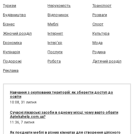
Туризм
Нерухомість
Транспорт
Будівництво
Відпочинок
Розваги
Бізнес
Меблі
Спорт
Жіночий розділ
Інтернет
Культура
Економіка
Інтер'єр
Мода
Кулінарія
Послуги
Родина
Подорожі
Робота
Дитячий розділ
Реклама
Навчання з окупованих територій: як зберегти доступ до
освіти
10:08,
31 липня
Сучасні лікарські засоби в одному місці: чому варто обрати
Aptekahelp.com.ua?
11:36,
7 липня
Як поєднати меблі в різних кімнатах для створення цілісного