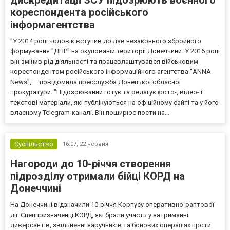
кореспондента російського
інформагентства
"У 2014 році чоловік вступив до лав незаконного збройного
формування "ДНР" на окупованій території Донеччини. У 2016 році
він змінив рід діяльності та працевлаштувався військовим
кореспондентом російського інформаційного агентства "ANNA
News", — повідомила пресслужба Донецької обласної
прокуратури. "Підозрюваний готує та редагує фото-, відео- і
текстові матеріали, які публікуються на офіційному сайті та у його
власному Telegram-каналі. Він поширює пости на...
Суспільство
16:07,
22 червня
Нагороди до 10-річчя створення
підрозділу отримали бійці КОРД на
Донеччині
На Донеччині відзначили 10-річчя Корпусу оперативно-раптової
дії. Спецпризначенці КОРД, які брали участь у затриманні
диверсантів, звільненні заручників та бойових операціях проти