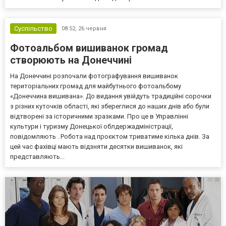
Суспільство
08:52,
26 червня
Фотоальбом вишиванок громад
створюють на Донеччині
На Донеччині розпочали фотографування вишиванок
територіальних громад для майбутнього фотоальбому
«Донеччина вишивана». До видання увійдуть традиційні сорочки
з різних куточків області, які збереглися до наших днів або були
відтворені за історичними зразками. Про це в Управлінні
культури і туризму Донецької облдержадміністрації,
повідомляють . Робота над проєктом триватиме кілька днів. За
цей час фахівці мають відзняти десятки вишиванок, які
представляють...