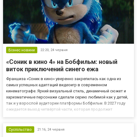
Бізнес новини
22:20,
24 червня
«Соник в кино 4» на Бобфильм: новый
виток приключений синего ежа
Франшиза «Соник в кино» уверенно закрепилась как одна из
самых успешных адаптаций видеоигр в современном
кинематографе. Яркий визуальный стиль, динамичный сюжет и
харизматичные персонажи сделали серию любимой как у детей,
так и у взрослой аудитории платформы Бобфильм. В 2027 году
ожидается выход четвёртой части, которая продолжит
развивать историю знаменитого синего ежа и его друзей. «Соник
в кино 4» — новые скорости и новые угрозы В новой части Соник
снов...
Суспільство
21:16,
24 червня