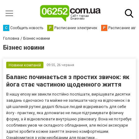
С
Сообщить новость
Р
Расписание электричек
Р
Расписание авт
Головна
Бізнес новини
Бізнес новини
Новини компаній
09:55,
26 червня
Баланс починається з простих звичок: як
йога стає частиною щоденного життя
В нашу епоху ми звикли постійно поспішати, вирішувати десятки
завдань одночасно та майже не залишати часу на відпочинок і в
цій шаленій рутині дедалі більше людей відкривають для себе
йогу - практику, яка допомагає не лише підтримувати фізичну
форму, а й відновлювати внутрішню рівновагу. Вона не потребує
особливих умов чи складного обладнання, але якісні аксесуари
здатні зробити кожне заняття значно комфортнішим.
Ознайомитися з усім необхідним для практики...