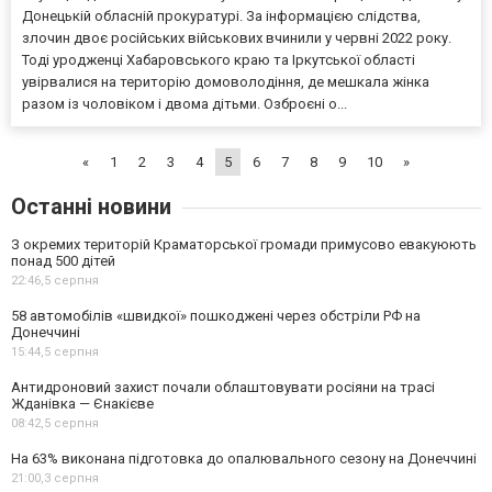
Донецькій обласній прокуратурі. За інформацією слідства,
злочин двоє російських військових вчинили у червні 2022 року.
Тоді уродженці Хабаровського краю та Іркутської області
увірвалися на територію домоволодіння, де мешкала жінка
разом із чоловіком і двома дітьми. Озброєні о...
«
1
2
3
4
5
6
7
8
9
10
»
Останні новини
З окремих територій Краматорської громади примусово евакуюють
понад 500 дітей
22:46,
5 серпня
58 автомобілів «швидкої» пошкоджені через обстріли РФ на
Донеччині
15:44,
5 серпня
Антидроновий захист почали облаштовувати росіяни на трасі
Жданівка — Єнакієве
08:42,
5 серпня
На 63% виконана підготовка до опалювального сезону на Донеччині
21:00,
3 серпня