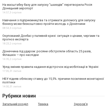
На масштабну базу для запуску “шахедів” перетворила Росія
Донецький аеропорт
14:57,
3 серпня
Навчання з підприємництва та отримати допомогу для запуску
бізнесу може безкоштовно пройти молодь з Донеччини
08:54,
3 серпня
Окупований Донбас у паливній кризі: ситуація з цінами, чергами та
прогноз експерта
18:23,
2 серпня
Донеччина під ударом: росіяни обстріляли область 25 разів,
Філашкін — про наслідки
14:35,
2 серпня
Уряд змінив правила надання відстрочок від мобілізації в Україні
17:05,
31 липня
НБУ підняв облікову ставку до 15,5%: причини посилення монетарної
політики
14:00,
31 липня
Рубрики новин
Загальний розділ
Техніка
Здоров'я