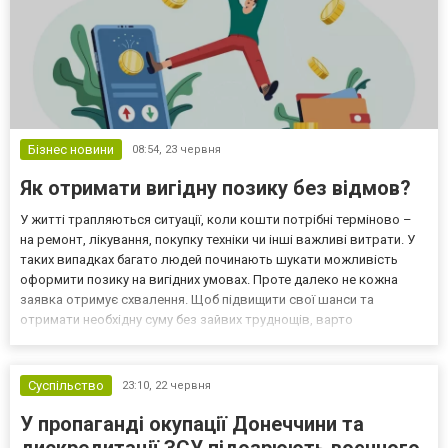
Бізнес новини
08:54,
23 червня
Як отримати вигідну позику без відмов?
У житті трапляються ситуації, коли кошти потрібні терміново –
на ремонт, лікування, покупку техніки чи інші важливі витрати. У
таких випадках багато людей починають шукати можливість
оформити позику на вигідних умовах. Проте далеко не кожна
заявка отримує схвалення. Щоб підвищити свої шанси та
отримати необхідну суму без зайвих труднощів, варто
заздалегідь розуміти, на що звертають увагу кредитори під час
розгляду заявки. Вигідна позика без відмов – що впл...
Суспільство
23:10,
22 червня
У пропаганді окупації Донеччини та
дискредитації ЗСУ підозрюють воєнного