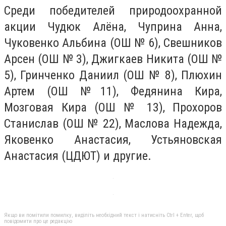
Среди победителей природоохранной
акции Чудюк Алёна, Чуприна Анна,
Чуковенко Альбина (ОШ № 6), Свешников
Арсен (ОШ № 3), Джигкаев Никита (ОШ №
5), Гринченко Даниил (ОШ № 8), Плюхин
Артем (ОШ №11), Федянина Кира,
Мозговая Кира (ОШ № 13), Прохоров
Станислав (ОШ № 22), Маслова Надежда,
Яковенко Анастасия, Устьяновская
Анастасия (ЦДЮТ) и другие.
Якщо ви помітили помилку, виділіть необхідний текст і натисніть Ctrl + Enter, щоб
повідомити про це редакцію