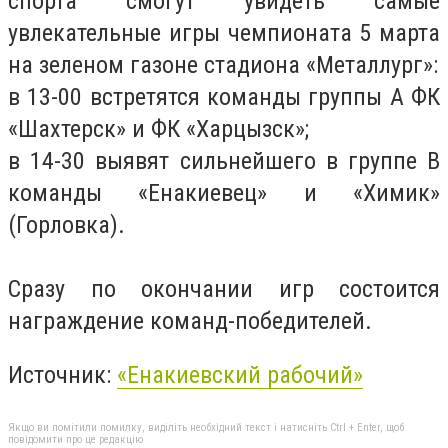
спорта смогут увидеть самые
увлекательные игры чемпионата 5 марта
на зеленом газоне стадиона «Металлург»:
в 13-00 встретятся команды группы А ФК
«Шахтерск» и ФК «Харцызск»;
в 14-30 выявят сильнейшего в группе В
команды «Енакиевец» и «Химик»
(Горловка).
Сразу по окончании игр состоится
награждение команд-победителей.
Источник:
«Енакиевский рабочий»
Якщо ви помітили помилку, виділіть необхідний текст і натисніть Ctrl + Enter, щоб
повідомити про це редакцію