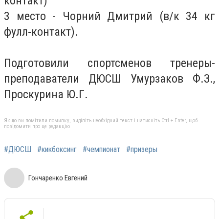
контакт)
3 место - Чорний Дмитрий (в/к 34 кг
фулл-контакт).
Подготовили спортсменов тренеры-
преподаватели ДЮСШ Умурзаков Ф.З.,
Проскурина Ю.Г.
Якщо ви помітили помилку, виділіть необхідний текст і натисніть Ctrl + Enter, щоб
повідомити про це редакцію
#ДЮСШ
#кикбоксинг
#чемпионат
#призеры
Гончаренко Евгений