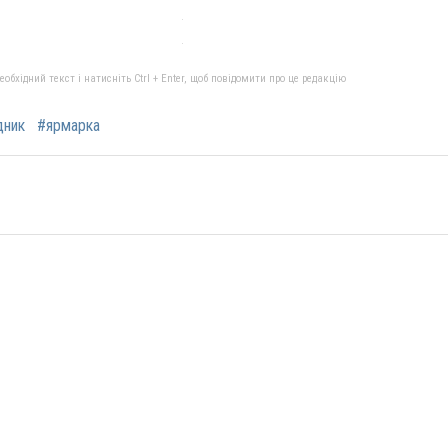
бхідний текст і натисніть Ctrl + Enter, щоб повідомити про це редакцію
дник
#ярмарка