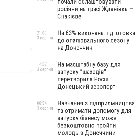
почали облаштовувати
росіяни на трасі Жданівка —
Єнакієве
На 63% виконана підготовка
21:00
3 серпня
до опалювального сезону
на Донеччині
На масштабну базу для
14:57
3 серпня
запуску “шахедів”
перетворила Росія
Донецький аеропорт
Навчання з підприємництва
08:54
3 серпня
та отримати допомогу для
запуску бізнесу може
безкоштовно пройти
молодь з Донеччини