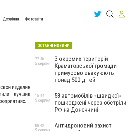
Дозвілля
Фотозвіти
ОСТАННІ НОВИНИ
З окремих територій
22:46
5 серпня
Краматорської громади
примусово евакуюють
понад 500 дітей
 свои изделия
упили лучшие
58 автомобілів «швидкої»
15:44
5 серпня
роприятиях.
пошкоджені через обстріли
РФ на Донеччині
Антидроновий захист
08:42
5 серпня