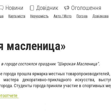
Новини
Довідник
Оголошення
ша
Карта міста
Нерухомість
Авто / Мото
Погода
Довідкова
я масленица»
, в городе состоялся праздник "Широкая Масленица".
е города прошла ярмарка местных товаропроизводителей,
 мастера декоративно-прикладного искусства, выст
города. Студенты города приняли участие в спортивных ме
отоотчете