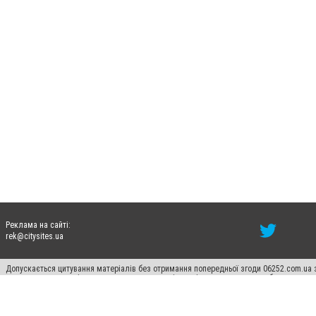
Реклама на сайті:
rek@citysites.ua
Допускається цитування матеріалів без отримання попередньої згоди 06252.com.ua з
пошукових систем гіперпосилання на цитовані статті не нижче другого абзацу в тек
Матеріали з плашками "Новини компаній", "Промо", "Партнерський матеріал", "Партнер