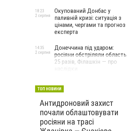
Окупований Донбас у
18:23
2 серпня
паливній кризі: ситуація з
цінами, чергами та прогноз
експерта
Донеччина під ударом:
14:35
2 серпня
росіяни обстріляли область
25 разів, Філашкін — про
наслідки
ТОП НОВИНИ
Антидроновий захист
почали облаштовувати
росіяни на трасі