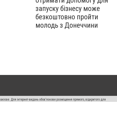
отримати допомогу для
запуску бізнесу може
безкоштовно пройти
молодь з Донеччини
накієве. Для інтернет-видань обов'язкове розміщення прямого, відкритого для
лама" публікуються на правах реклами.