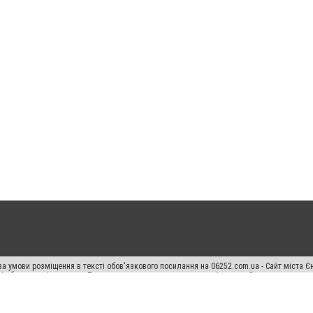
а умови розміщення в тексті обов'язкового посилання на 06252.com.ua - Сайт міста Є
сті або в якості джерела. Порушення виняткових прав переслідується Законом.
ський спецпроєкт", "Політичні новини", "Пресреліз", "PR", "Офіційно", "Політична рек