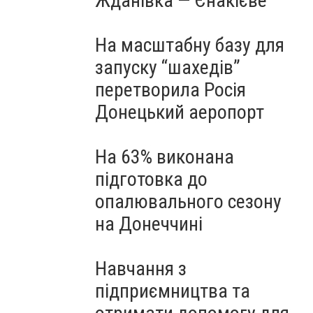
Жданівка — Єнакієве
На масштабну базу для
запуску “шахедів”
перетворила Росія
Донецький аеропорт
На 63% виконана
підготовка до
опалювального сезону
на Донеччині
Навчання з
підприємництва та