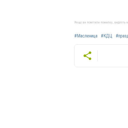
Якщо ви помітили помилку, виділіть нео
#Масленица
#КДЦ
#праз