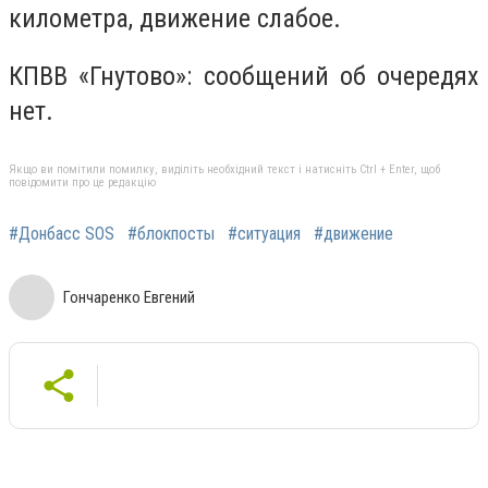
километра, движение слабое.
КПВВ «Гнутово»: сообщений об очередях
нет.
Якщо ви помітили помилку, виділіть необхідний текст і натисніть Ctrl + Enter, щоб
повідомити про це редакцію
#Донбасс SOS
#блокпосты
#ситуация
#движение
Гончаренко Евгений