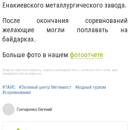
Енакиевского металлургического завода.
После окончания соревнований
желающие могли поплавать на
байдарках.
Больше фото в нашем
фотоотчете
Якщо ви помітили помилку, виділіть необхідний текст і натисніть Ctrl + Enter, щоб
повідомити про це редакцію
#ТАИС
#Зеленый центр Метинвест
#водный туризм
#соревнования
Гончаренко Евгений