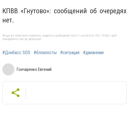
КПВВ «Гнутово»: сообщений об очередях
нет.
Якщо ви помітили помилку, виділіть необхідний текст і натисніть Ctrl + Enter, щоб
повідомити про це редакцію
#Донбасс SOS
#блокпосты
#ситуация
#движение
Гончаренко Евгений