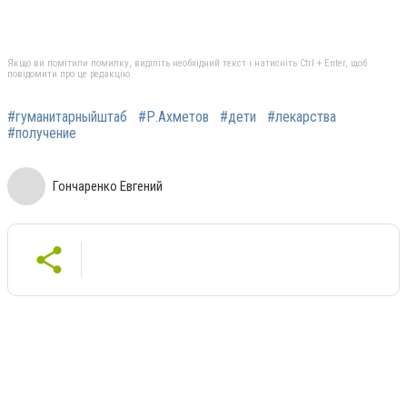
Якщо ви помітили помилку, виділіть необхідний текст і натисніть Ctrl + Enter, щоб
повідомити про це редакцію
#гуманитарныйштаб
#Р.Ахметов
#дети
#лекарства
#получение
Гончаренко Евгений