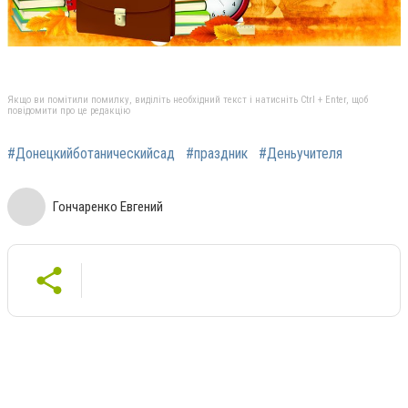
Якщо ви помітили помилку, виділіть необхідний текст і натисніть Ctrl + Enter, щоб
повідомити про це редакцію
#Донецкийботаническийсад
#праздник
#Деньучителя
Гончаренко Евгений