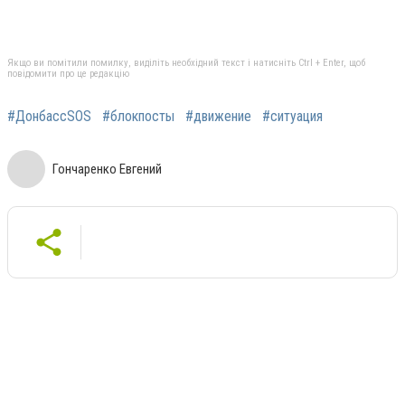
Якщо ви помітили помилку, виділіть необхідний текст і натисніть Ctrl + Enter, щоб
повідомити про це редакцію
#ДонбассSOS
#блокпосты
#движение
#ситуация
Гончаренко Евгений